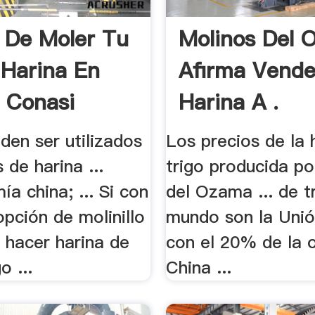
o De Moler Tu
Molinos Del 
 Harina En
Afirma Vende
 Conasi
Harina A .
eden ser utilizados
Los precios de la 
 de harina ...
trigo producida po
a china; ... Si con
del Ozama ... de t
pción de molinillo
mundo son la Uni
 hacer harina de
con el 20% de la o
o ...
China ...