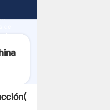
 fuerte
ón
s de
valores
hina
ucción(