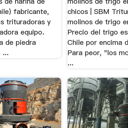
os de harina de
molinos de trigo e
hile) fabricante,
chicos | SBM Trit
s trituradoras y
molinos de trigo en
radora equipo.
Precio del trigo es
a de piedra
Chile por encima d
...
Para peor, "los mo
...