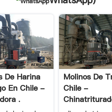
WhatsApp
)
s De Harina
Molinos De T
go En Chile -
Chile -
dora .
Chinatriturad