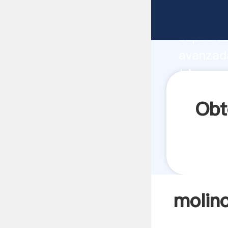
molinos 
capacida
avanzada
trigo en
a todos 
Obt
molino