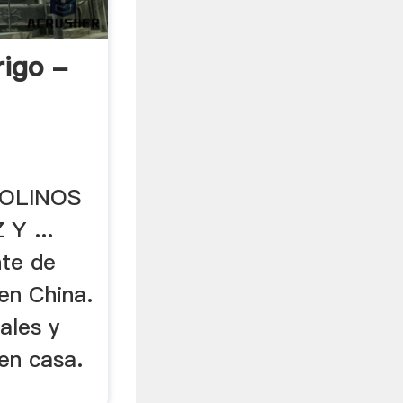
rigo -
MOLINOS
Y ...
nte de
en China.
ales y
en casa.