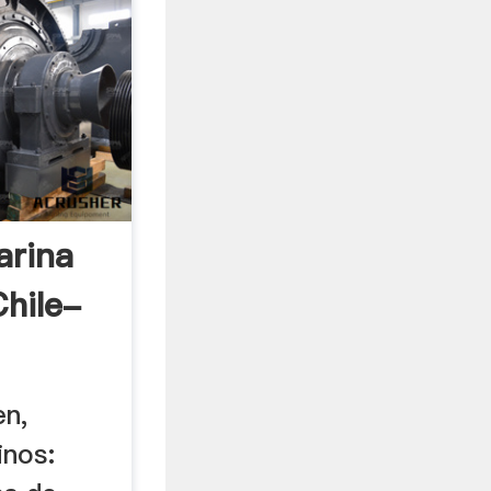
arina
Chile-
en,
inos: