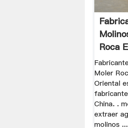
Fabric
Molino
Roca E
Fabricant
Moler Roca
Oriental e
fabricant
China. . m
extraer a
molinos ...