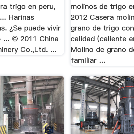
ra trigo en peru,
molinos de trigo e
.. Harinas
2012 Casera moli
as. ¿Se puede vivir
grano de trigo con
go ... © 2011 China
calidad (caliente e
nery Co.,Ltd. ...
Molino de grano d
familiar ...