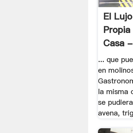
El Luj
Propia
Casa -
... que pu
en molinos
Gastronomí
la misma o
se pudiera
avena, trig