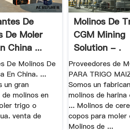
antes De
Molinos De T
s De Moler
CGM Mining
n China ...
Solution - .
es De Molinos De
Proveedores de 
 En China. ...
PARA TRIGO MAIZ 
s un gran
Somos un fabrica
e de molinos en
molinos de harina 
oler trigo o
... Molinos de cere
gua. venta de
copos para moler 
Molinos de ...