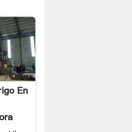
rigo En
ora