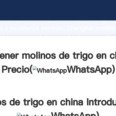
de trigo en china fabricante Agarrando
d de producción, fuerza de investigaci
 y excelente servicio, Shanghai molino
 china proveedor crea el valor y aporta 
los clientes.
ener molinos de trigo en c
Precio(
WhatsApp
)
s de trigo en china Introd