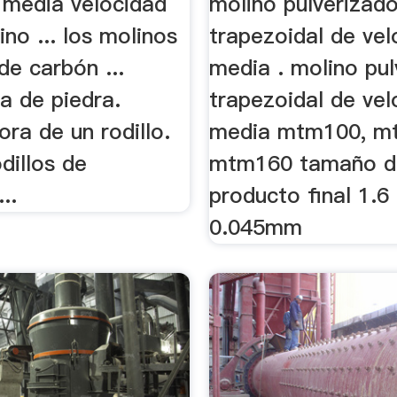
 media velocidad
molino pulverizado
no ... los molinos
trapezoidal de vel
 de carbón ...
media . molino pul
a de piedra.
trapezoidal de vel
ra de un rodillo.
media mtm100, m
odillos de
mtm160 tamaño d
..
producto final 1.6
0.045mm