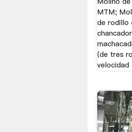
Molino de
MTM; Moli
de rodillo
chancador
machacado
(de tres r
velocidad .