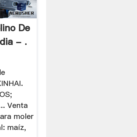
lino De
ia - .
de
XINHAI.
OS;
.. Venta
para moler
l: maíz,