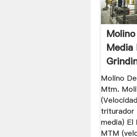
Molino
Media
Grindin
Molino De
Mtm. Moli
(Velocida
triturado
media) El 
MTM (velo