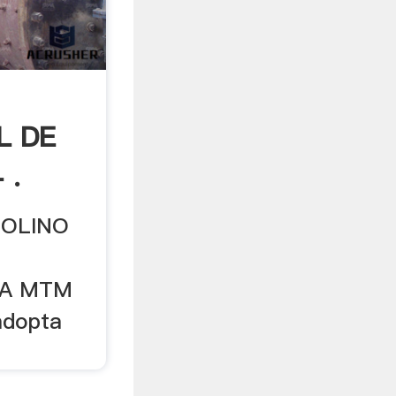
L DE
 .
MOLINO
IA MTM
adopta