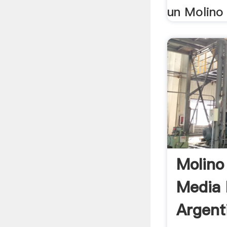
un Molino 
Molino
Media
Argent