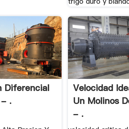
trigo duro y blando
n Diferencial
Velocidad Ide
- .
Un Molinos D
- .