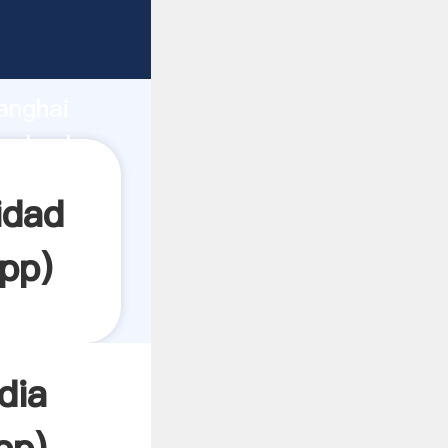
rrando
anghai
el valor
idad
pp
)
dia