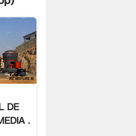
pp
)
L DE
EDIA .