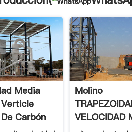
troducción(
WhatsA
dad Media
Molino
 Verticle
TRAPEZOIDA
 De Carbón
VELOCIDAD M