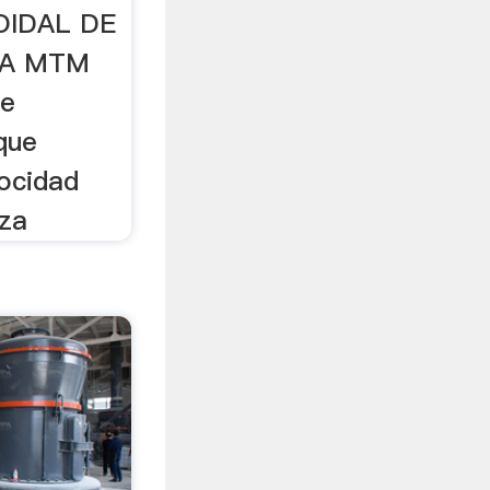
OIDAL DE
IA MTM
de
que
locidad
iza