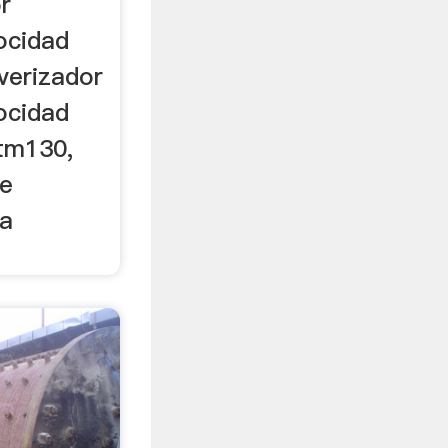
r
ocidad
verizador
ocidad
tm130,
e
 a