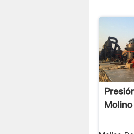
Presió
Molino 