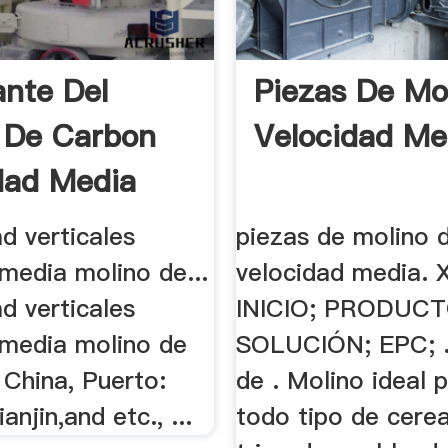
ante Del
Piezas De Mo
 De Carbon
Velocidad Med
dad Media
ad verticales
piezas de molino 
media molino de...
velocidad media. 
ad verticales
INICIO; PRODUCT
 media molino de
SOLUCIÓN; EPC; .
 China, Puerto:
de . Molino ideal 
anjin,and etc., ...
todo tipo de cerea