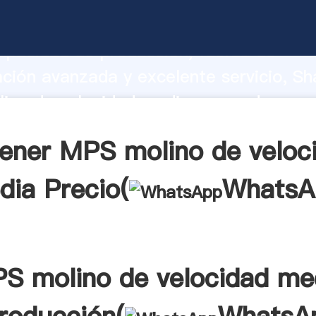
ino de velocidad media fabricante Aga
apacidad de producción, fuerza de
ación avanzada y excelente servicio, Sh
no de velocidad media proveedor crea 
 valores a todos los clientes.
ener MPS molino de veloc
dia Precio(
WhatsA
S molino de velocidad me