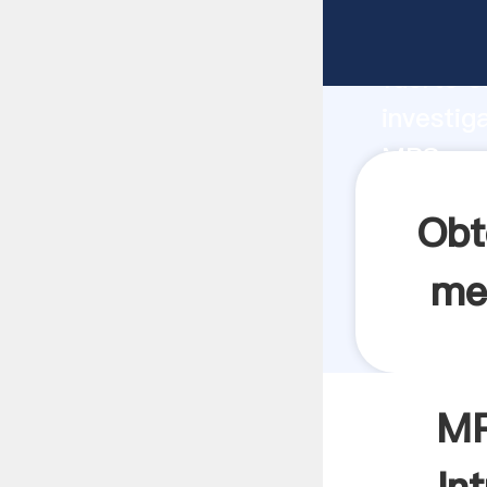
MPS mol
fuerte c
investig
MPS moli
y aporta
Obt
me
MP