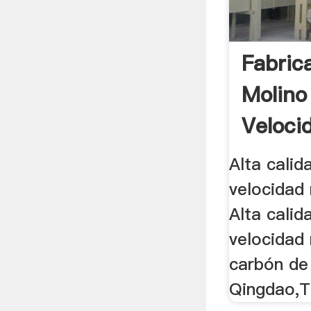
Fabric
Molino
Veloci
Alta calid
velocidad 
Alta calid
velocidad
carbón de
Qingdao,Ti