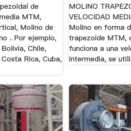
MTM
apezoidal de
MOLINO TRAPEZ
 media MTM,
VELOCIDAD MED
tical, Molino de
Molino en forma 
no . Por ejemplo,
trapezoide MTM, 
Bolivia, Chile,
funciona a una ve
 Costa Rica, Cuba,
intermedia, se util