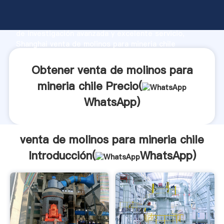
venta de molinos para mineria chile fabricante
Agarrando fuerte capacidad de producción, fuerza
de investigación avanzada y excelente servicio,
Shanghai venta de molinos para mineria chile
proveedor crea el valor y aporta valores a todos los
clientes.
Obtener venta de molinos para
mineria chile Precio(
WhatsApp
)
venta de molinos para mineria chile
Introducción(
WhatsApp
)