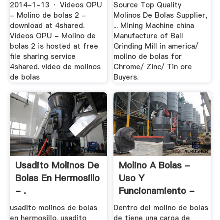
2014-1-13 · Videos OPU
Source Top Quality
- Molino de bolas 2 -
Molinos De Bolas Supplier,
download at 4shared.
... Mining Machine china
Videos OPU - Molino de
Manufacture of Ball
bolas 2 is hosted at free
Grinding Mill in america/
file sharing service
molino de bolas for
4shared. video de molinos
Chrome/ Zinc/ Tin ore
de bolas
Buyers.
Usadito Molinos De
Molino A Bolas -
Bolas En Hermosillo
Uso Y
- .
Funcionamiento -
Foro Por ...
usadito molinos de bolas
Dentro del molino de bolas
en hermosillo. usadito
de tiene una carga de