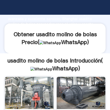
usadito molino de bolas fabricante Agarrando fuerte
capacidad de producción, fuerza de investigación
avanzada y excelente servicio, Shanghai usadito
molino de bolas proveedor crea el valor y aporta
valores a todos los clientes.
Obtener usadito molino de bolas
Precio(
WhatsApp
)
usadito molino de bolas Introducción(
WhatsApp
)