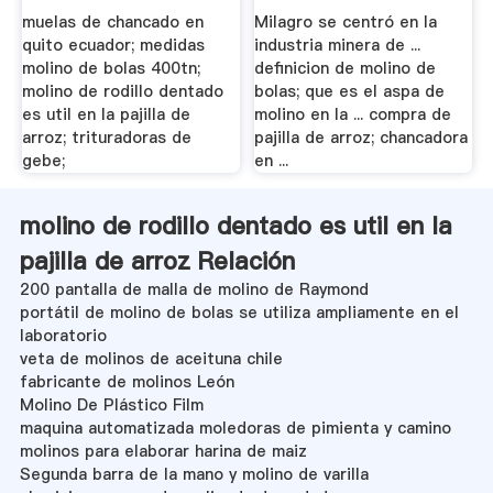
muelas de chancado en
Milagro se centró en la
quito ecuador; medidas
industria minera de ...
molino de bolas 400tn;
definicion de molino de
molino de rodillo dentado
bolas; que es el aspa de
es util en la pajilla de
molino en la ... compra de
arroz; trituradoras de
pajilla de arroz; chancadora
gebe;
en ...
molino de rodillo dentado es util en la
pajilla de arroz Relación
200 pantalla de malla de molino de Raymond
portátil de molino de bolas se utiliza ampliamente en el
laboratorio
veta de molinos de aceituna chile
fabricante de molinos León
Molino De Plástico Film
maquina automatizada moledoras de pimienta y camino
molinos para elaborar harina de maiz
Segunda barra de la mano y molino de varilla