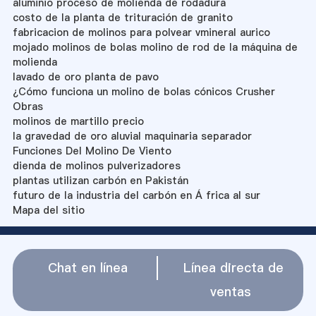
aluminio proceso de molienda de rodadura
costo de la planta de trituración de granito
fabricacion de molinos para polvear vmineral aurico
mojado molinos de bolas molino de rod de la máquina de
molienda
lavado de oro planta de pavo
¿Cómo funciona un molino de bolas cónicos Crusher
Obras
molinos de martillo precio
la gravedad de oro aluvial maquinaria separador
Funciones Del Molino De Viento
dienda de molinos pulverizadores
plantas utilizan carbón en Pakistán
futuro de la industria del carbón en Á frica al sur
Mapa del sitio
Chat en línea
Línea directa de
ventas