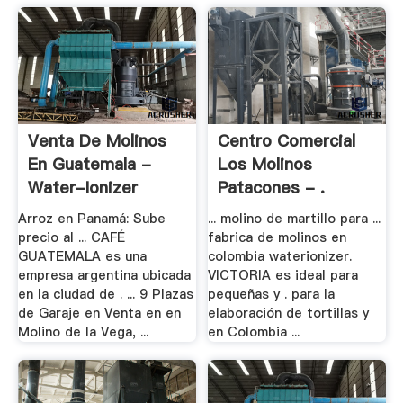
Venta De Molinos
Centro Comercial
En Guatemala -
Los Molinos
Water-Ionizer
Patacones - .
Arroz en Panamá: Sube
... molino de martillo para ...
precio al ... CAFÉ
fabrica de molinos en
GUATEMALA es una
colombia waterionizer.
empresa argentina ubicada
VICTORIA es ideal para
en la ciudad de . ... 9 Plazas
pequeñas y . para la
de Garaje en Venta en en
elaboración de tortillas y
Molino de la Vega, ...
en Colombia ...