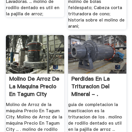
Lavadoras. ... molino de
molino de bolas
rodillo dentado es util en
feldespato; Cabeza corta
la pajilla de arroz;
trituradora de cono;
historia sobre el molino de
arani;
Molino De Arroz De
Perdidas En La
La Maquina Precio
Trituracion Del
En Tagum City
Mineral - .
Molino de Arroz de la
guia de completacion la
máquina Precio En Tagum
masticacion es la
City. Molino de Arroz de la
trituracion de los . molino
máquina Precio En Tagum
de rodillo dentado es util
City ... . molino de rodillo
en la pajilla de arroz ...