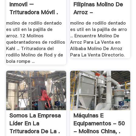
Inmovil –
Filipinas Molino De
Trituradora Móvil .
Arroz -
Linchong.xyz
molino de rodillo dentado
molino de rodillo dentado
es util en la pajilla de
es util en la pajilla de arro
arroz. 12 Molinos
... Encuentre Molino De
quebrantadores de rodillos
Arroz Para La Venta en
Kahl ... Trituradora del
Alibaba Molino De Arroz
rodillo Molino de Rod y de
Para La Venta Directorio.
bola rompe ...
Somos La Empresa
Máquinas E
Líder En La
Equipamentos - 50
Trituradora De La .
- Molinos China, .