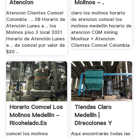
Atencion
Molinos - .
Atencion Clientes Comcel
claro los molinos horario
Colombia . ... 08 Horario de
de atencion comcel los
Atención Lunes a ... los
molinos medellin horario de
Molinos piso 3 local 3031
atencion CGM mining
Horario de Atención Lunes
Movilsur » Atencion
a ... de comcel por valor de
Clientes Comcel Colombia.
$20 ...
Horario Comcel Los
Tiendas Claro
Molinos Medellin -
Medellín |
Ricohelado.es
Direcciones Y
Horarios
comcel los molinos
Aquí encontrarás todas las