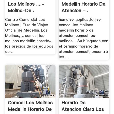
Los Molinos ... -
Medellin Horario De
Molino-De .
Atencion - .
Centro Comercial Los
home >> application >>
Molinos | Guía de Viajes
comcel los molinos
Oficial de Medellín. Los
medellin horario de
Molinos, ... comcel los
atencion comcel los
molinos medellin horario-
molinos ... Su búsqueda con
los precios de los equipos
el termino 'horario de
de ...
atencion comcel', encontró
los ...
Comcel Los Molinos
Horario De
Medellin Horario De
Atencion Claro Los