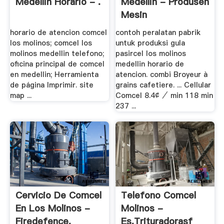
Medellin Horario - .
Medellin - Produsen
Mesin
horario de atencion comcel
contoh peralatan pabrik
los molinos; comcel los
untuk produksi gula
molinos medellin telefono;
pasircel los molinos
oficina principal de comcel
medellin horario de
en medellin; Herramienta
atencion. combi Broyeur à
de página Imprimir. site
grains cafetiere. ... Cellular
map ...
Comcel 8.4¢ ⁄ min 118 min
237 ...
Cervicio De Comcel
Telefono Comcel
En Los Molinos -
Molinos -
Firedefence.
Es.trituradorasf