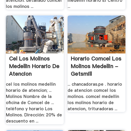
atencion. detallado comcel
medellin horario El Centro
los molinos ...
...
Cel Los Molinos
Horario Comcel Los
Medellin Horario De
Molinos Medellin -
Atencion
Getsmill
cel los molinos medellin
... chancadoras.pe . horario
horario de atencion; ...
de atencion comcel los
Molinos Nombre de la
molinos. comcel medellin
oficina de Comcel de ...
los molinos horario de
teléfono y horario Los
atencion, trituradoras ...
Molinos. Dirección: 20% de
descuento en ...