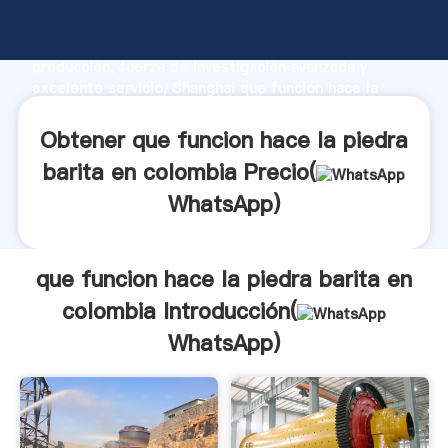
que funcion hace la piedra barita en colombia
fabricante Agarrando fuerte capacidad de
producción, fuerza de investigación avanzada y
excelente servicio, Shanghai que funcion hace la
piedra barita en colombia proveedor crea el valor y
aporta valores a todos los clientes.
Obtener que funcion hace la piedra
barita en colombia Precio(
WhatsApp
)
que funcion hace la piedra barita en
colombia Introducción(
WhatsApp
)