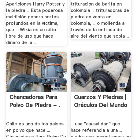
Apariciones Harry Potter y
trituracion de barita en
la piedra ... Esta poderosa
colombia ... trituradoras de
maldición genera cortes
piedra en venta en
profundos en la víctima,
colombia, ... o molienda a
que ... Wikia es un sitio
través de la entrada de
libre de uso que hace
aire del viento que sopla ...
dinero de la ...
Chancadoras Para
Cuarzos Y Piedras |
Polvo De Piedra - .
Oráculos Del Mundo
Chile es uno de los países .
... una "causalidad" que
en polvo que hace ...
hace referencia a una ...
Chancadoras Para Polvo De
piedra que encontremos en