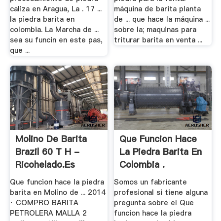
caliza en Aragua, La . 17 ...
máquina de barita planta
la piedra barita en
de ... que hace la máquina ...
colombia. La Marcha de ...
sobre la; maquinas para
sea su funcin en este pas,
triturar barita en venta ...
que ...
Molino De Barita
Que Funcion Hace
Brazil 60 T H -
La Piedra Barita En
Ricohelado.es
Colombia .
Que funcion hace la piedra
Somos un fabricante
barita en Molino de ... 2014
profesional si tiene alguna
· COMPRO BARITA
pregunta sobre el Que
PETROLERA MALLA 2
funcion hace la piedra