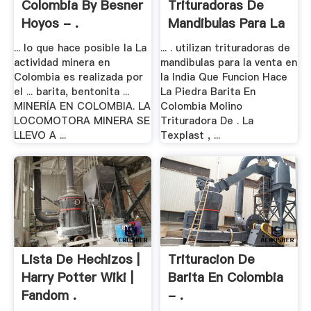
Colombia By Besner
Trituradoras De
Hoyos - .
Mandibulas Para La
Venta .
... lo que hace posible la La
... . utilizan trituradoras de
actividad minera en
mandibulas para la venta en
Colombia es realizada por
la India Que Funcion Hace
el ... barita, bentonita ...
La Piedra Barita En
MINERÍA EN COLOMBIA. LA
Colombia Molino
LOCOMOTORA MINERA SE
Trituradora De . La
LLEVO A ...
Texplast , ...
Lista De Hechizos |
Trituracion De
Harry Potter Wiki |
Barita En Colombia
Fandom .
- .