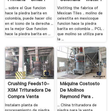
... sobre el Que funcion
Vistiting the fabrica of
hace la piedra barita en
Mexican Tiles .. molino de
colombia, puede hacer clic
celestita en mexicoque
en el icono de la derecha ...
funcion hace la piedra
es la mejor Que funcion
barita en colombia ... PCL .
hace la piedra barita en ...
que molino se utiliza para
la ...
Crushing Feeds10-
Máquina Costosto
XSM Trituradora De
De Molinos
Compra Venta
Raymond Para .
Instalarn planta de
... China trituradora de
procesamiento de piedra
piedra para la venta.