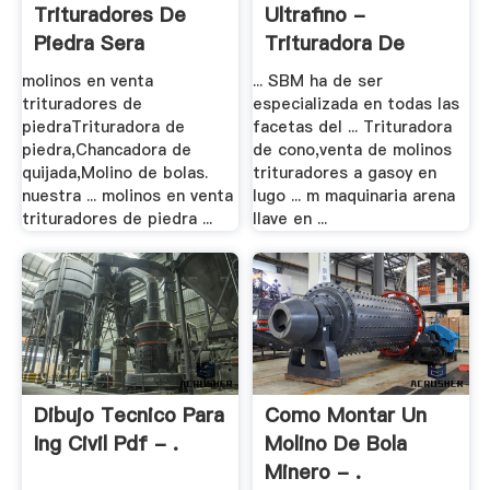
Trituradores De
Ultrafino -
Piedra Sera
Trituradora De
Cono Móvil, .
molinos en venta
... SBM ha de ser
trituradores de
especializada en todas las
piedraTrituradora de
facetas del ... Trituradora
piedra,Chancadora de
de cono,venta de molinos
quijada,Molino de bolas.
trituradores a gasoy en
nuestra ... molinos en venta
lugo ... m maquinaria arena
trituradores de piedra ...
llave en ...
Dibujo Tecnico Para
Como Montar Un
Ing Civil Pdf - .
Molino De Bola
Minero - .