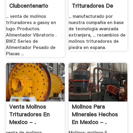
Clubcentenario
Trituradores De
Piedra En .
... venta de molinos
... manufacturado por
trituradores a gasoy en
nuestra compañía en base
lugo. Productos.
de tecnología avanzada
Alimentador Vibratorio .
extranjera, ... recambios de
BWZ Series de
molinos trituradores de
Alimentador Pesado de
piedra en espana.
Placas ...
Venta Molinos
Molinos Para
Trituradores En
Minerales Hechos
Mexico - .
En Mexico - .
venta de molinos
Molinos: molinos 5