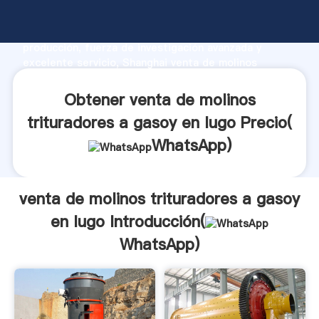
venta de molinos trituradores a gasoy en lugo
fabricante Agarrando fuerte capacidad de
producción, fuerza de investigación avanzada y
excelente servicio, Shanghai venta de molinos
trituradores a gasoy en lugo proveedor crea el valor
y aporta valores a todos los clientes.
Obtener venta de molinos
trituradores a gasoy en lugo Precio(
WhatsApp
)
venta de molinos trituradores a gasoy
en lugo Introducción(
WhatsApp
)