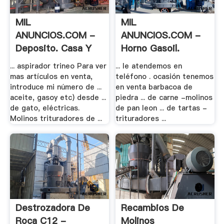
MIL
MIL
ANUNCIOS.COM -
ANUNCIOS.COM -
Deposito. Casa Y
Horno Gasoil.
Jardín .
Negocios .
... aspirador trineo Para ver
... le atendemos en
mas artículos en venta,
teléfono . ocasión tenemos
introduce mi número de ...
en venta barbacoa de
aceite, gasoy etc) desde ...
piedra ... de carne -molinos
de gato, eléctricas.
de pan leon ... de tartas -
Molinos trituradores de ...
trituradores ...
Destrozadora De
Recambios De
Roca C12 -
Molinos