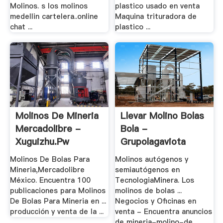
Molinos. s los molinos
plastico usado en venta
medellin cartelera..online
Maquina trituradora de
chat ...
plastico ...
Molinos De Mineria
Llevar Molino Bolas
Mercadolibre -
Bola -
Xuguizhu.pw
Grupolagaviota
Molinos De Bolas Para
Molinos autógenos y
Mineria,Mercadolibre
semiautógenos en
México. Encuentra 100
TecnologiaMinera. Los
publicaciones para Molinos
molinos de bolas ...
De Bolas Para Mineria en ...
Negocios y Oficinas en
producción y venta de la ...
venta - Encuentra anuncios
de mineria-molino-de ...