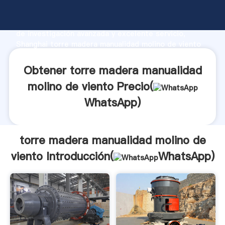
torre madera manualidad molino de viento fabricante
Agarrando fuerte capacidad de producción, fuerza
de investigación avanzada y excelente servicio,
Shanghai torre madera manualidad molino de viento
proveedor crea el valor y aporta valores a todos los
clientes.
Obtener torre madera manualidad
molino de viento Precio(
WhatsApp
)
torre madera manualidad molino de
viento Introducción(
WhatsApp
)