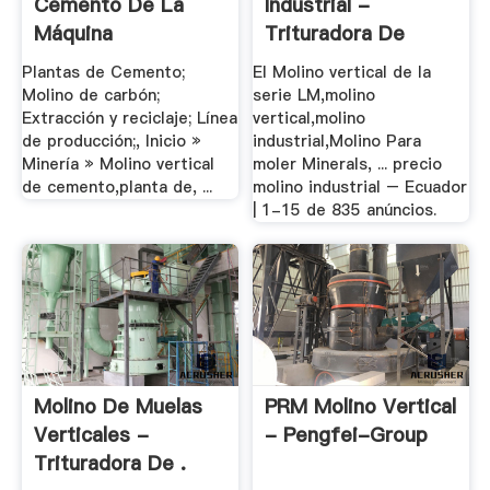
Cemento De La
Industrial -
Máquina
Trituradora De
Cono
Plantas de Cemento;
El Molino vertical de la
Molino de carbón;
serie LM,molino
Extracción y reciclaje; Línea
vertical,molino
de producción;, Inicio »
industrial,Molino Para
Minería » Molino vertical
moler Minerals, ... precio
de cemento,planta de, ...
molino industrial – Ecuador
| 1-15 de 835 anúncios.
Molino De Muelas
PRM Molino Vertical
Verticales -
- Pengfei-Group
Trituradora De .