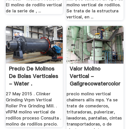
El molino de rodillo vertical
molino vertical de rodillos.
de la serie de , ...
Se trata de la estructura
vertical, en ...
Precio De Molinos
Valor Molino
De Bolas Verticales
Vertical -
- Water .
Gailgrecowatercolors.x
27 May 2015 . Clinker
precio molino vertical
Grinding Vrpm Vertical
chalmers allis mps. Ya se
Roller Pre Grinding Mill. .
trate de comederos,
vRPM molino vertical de
trituradoras, pulverizar,
rodillos proceso Consulta .
lavadoras, pantallas, cintas
molino de rodillos precio.
transportadoras, o de