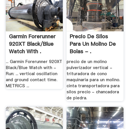
Garmin Forerunner
Precio De Silos
920XT Black/Blue
Para Un Molino De
Watch With .
Bolas - .
... Garmin Forerunner 920XT
precio de un molino
Black/Blue Watch with -
pulverizador vertical -
Run: ... vertical oscillation
trituradora de cono
and ground contact time.
maquinaria para un molino.
METRICS ...
cinta transportadora para
silos precio - chancadora
de piedra.