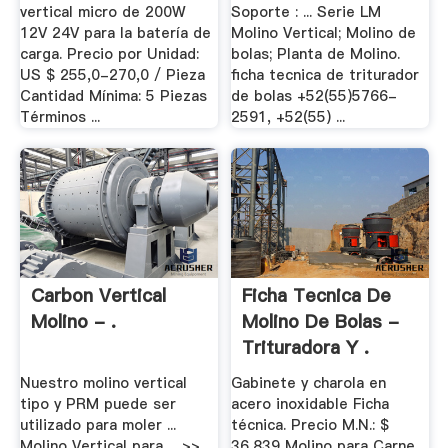
vertical micro de 200W
Soporte : ... Serie LM
12V 24V para la batería de
Molino Vertical; Molino de
carga. Precio por Unidad:
bolas; Planta de Molino.
US $ 255,0-270,0 / Pieza
ficha tecnica de triturador
Cantidad Mínima: 5 Piezas
de bolas +52(55)5766-
Términos ...
2591, +52(55) ...
Carbon Vertical
Ficha Tecnica De
Molino - .
Molino De Bolas -
Trituradora Y .
Nuestro molino vertical
Gabinete y charola en
tipo y PRM puede ser
acero inoxidable Ficha
utilizado para moler ...
técnica. Precio M.N.: $
Molino Vertical para ... >>
36,839 Molino para Carne