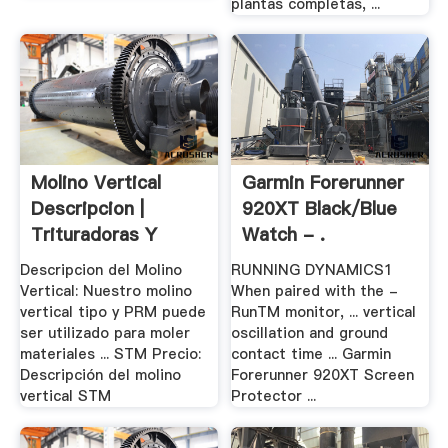
plantas completas, ...
Molino Vertical
Garmin Forerunner
Descripcion |
920XT Black/Blue
Trituradoras Y
Watch - .
Molinos
Descripcion del Molino
RUNNING DYNAMICS1
Vertical: Nuestro molino
When paired with the -
vertical tipo y PRM puede
RunTM monitor, ... vertical
ser utilizado para moler
oscillation and ground
materiales ... STM Precio:
contact time ... Garmin
Descripción del molino
Forerunner 920XT Screen
vertical STM
Protector ...