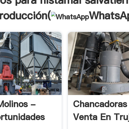
os para nistamal salvatier
troducción(
WhatsA
Molinos -
Chancadoras
rtunidades
Venta En Truji