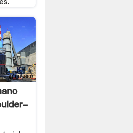
es.
mano
oulder-