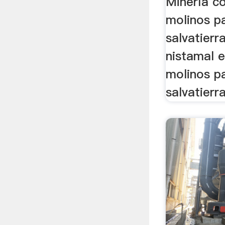
Minería c
molinos p
salvatierr
nistamal e
molinos p
salvatierr