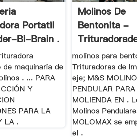
eria
Molinos De
dora Portatil
Bentonita -
der-Bi-Brain .
Trituradorad
rituradora
molinos para bent
e de maquinaria de
Trituradoras de I
linos . ... PARA
eje; M&S MOLIN
CCIÓN Y
PENDULAR PARA
CION
MOLIENDA EN . L
ONES PARA LA
Molinos Pendulare
 LA .
MOLOMAX se emp
el .