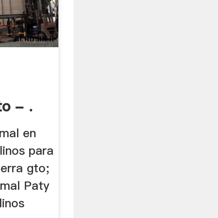
o - .
amal en
linos para
ierra gto;
amal Paty
inos