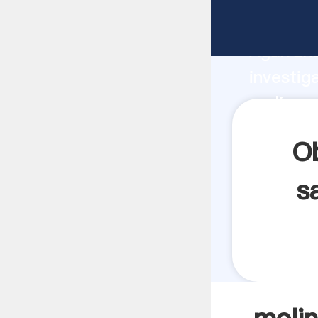
molinos 
Agarrand
investig
molinos 
valor y 
Ob
s