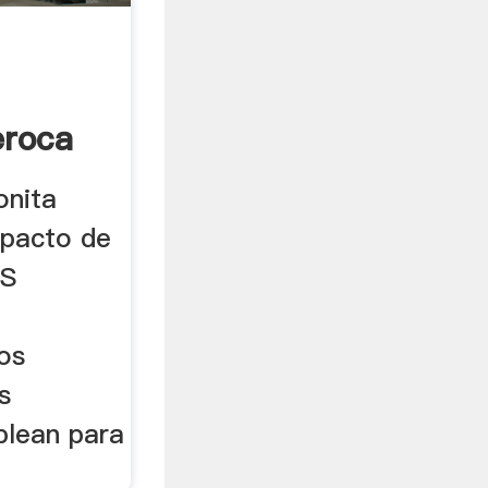
eroca
onita
mpacto de
OS
os
s
lean para