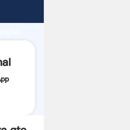
e
rza de
anghai
 crea el
mal