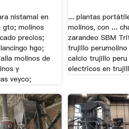
ara nistamal en
... plantas portátil
a gto; molinos
molinos, con ... c
scado precios;
zarandeo SBM Tri
lancingo hgo;
trujillo perumolino
alla molinos de
calcio trujillo per
inos y
electricos en trujil
as veyco;