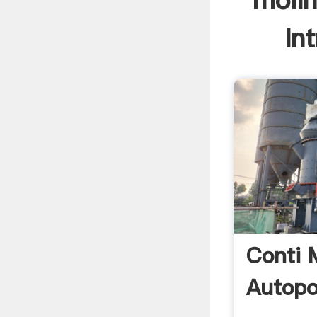
molin
In
Conti 
Autopo