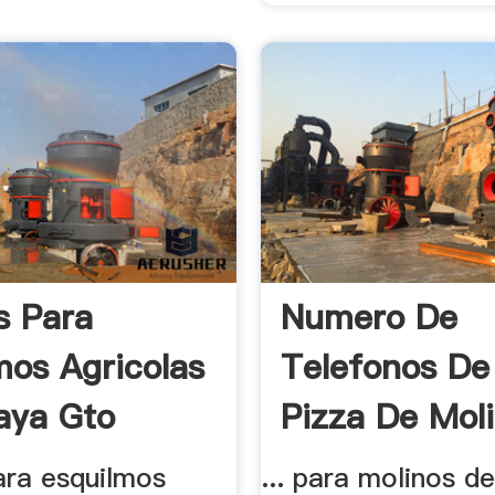
s Para
Numero De
mos Agricolas
Telefonos De
aya Gto
Pizza De Mol
ara esquilmos
... para molinos d