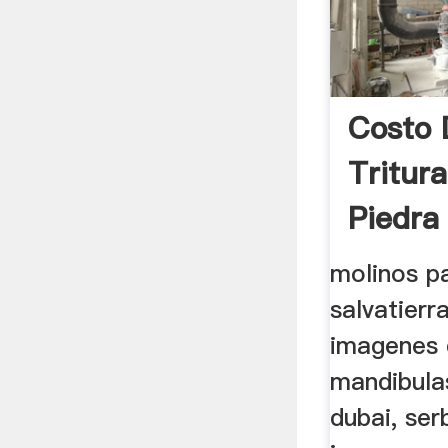
Costo 
Tritur
Piedra
molinos p
salvatierr
imagenes 
mandibula
dubai, ser