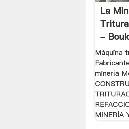
La Min
Tritura
- Boul
Máquina t
Fabricant
minería Mo
CONSTRU
TRITURA
REFACCI
MINERÍA Y