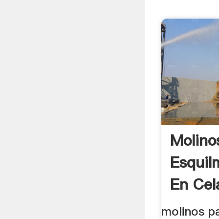
Molino
Esquil
En Cel
molinos p