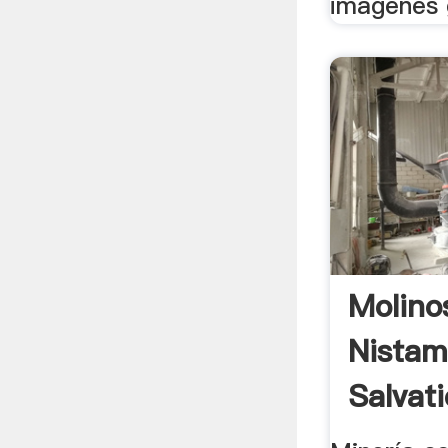
imagenes g
Molino
Nistam
Salvat