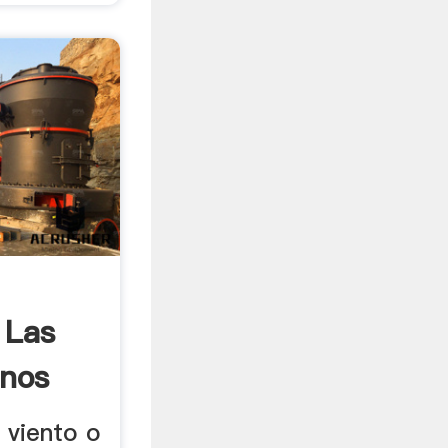
 Las
inos
e viento o