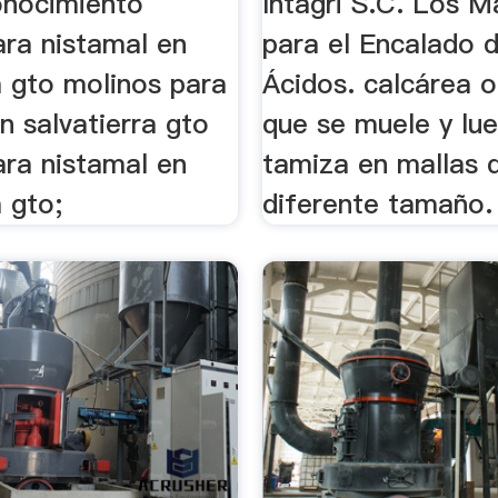
onocimiento
Intagri S.C. Los M
ara nistamal en
para el Encalado 
a gto molinos para
Ácidos. calcárea o
n salvatierra gto
que se muele y lu
ara nistamal en
tamiza en mallas 
a gto;
diferente tamaño.