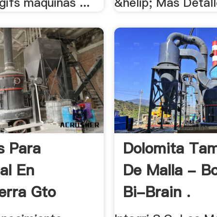
ifs maquinas ...
&helip; Más Detall
s Para
Dolomita Ta
al En
De Malla - B
ierra Gto
Bi-Brain .