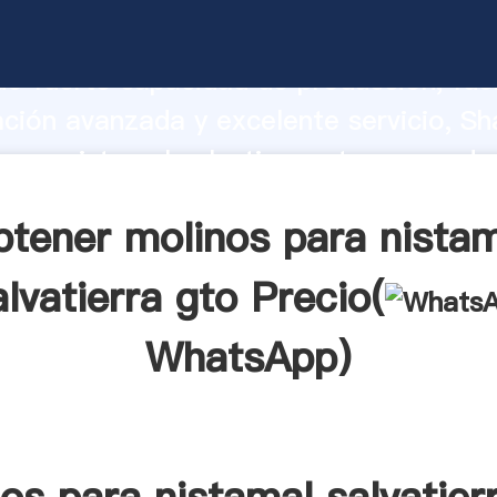
para nistamal salvatierra gto fabricant
o fuerte capacidad de producción, fue
ación avanzada y excelente servicio, Sh
para nistamal salvatierra gto proveedor
aporta valores a todos los clientes.
tener molinos para nista
alvatierra gto Precio(
WhatsApp
)