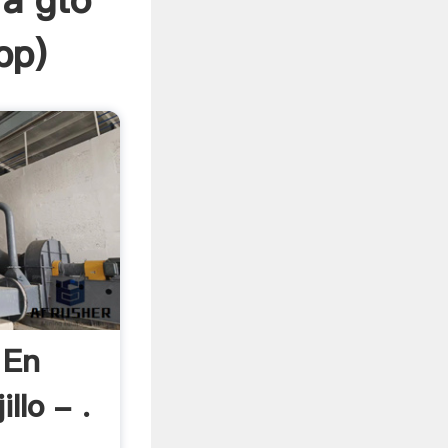
ra gto
pp
)
 En
llo - .