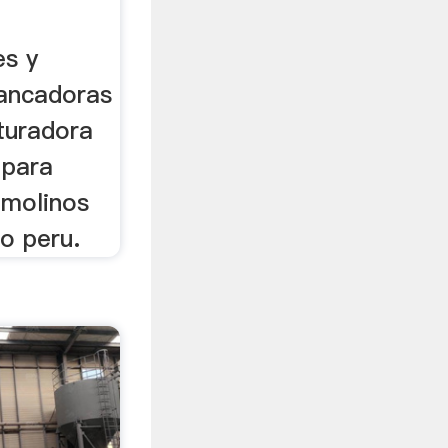
es y
hancadoras
turadora
 para
u molinos
lo peru.