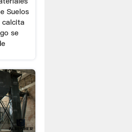
ateriales
de Suelos
 calcita
ego se
de