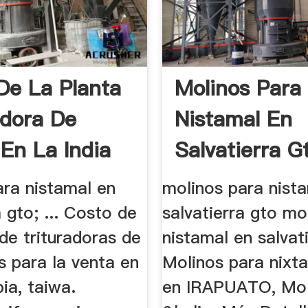
De La Planta
Molinos Para
adora De
Nistamal En
 En La India
Salvatierra Gt
ara nistamal en
molinos para nist
a gto; ... Costo de
salvatierra gto mo
de trituradoras de
nistamal en salvat
s para la venta en
Molinos para nixt
bia, taiwa.
en IRAPUATO, Mol