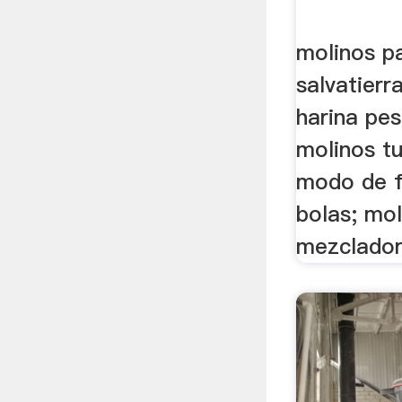
molinos p
salvatierr
harina pe
molinos tu
modo de f
bolas; mol
mezclador