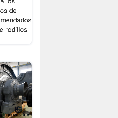
a los
ños de
ecomendados
e rodillos