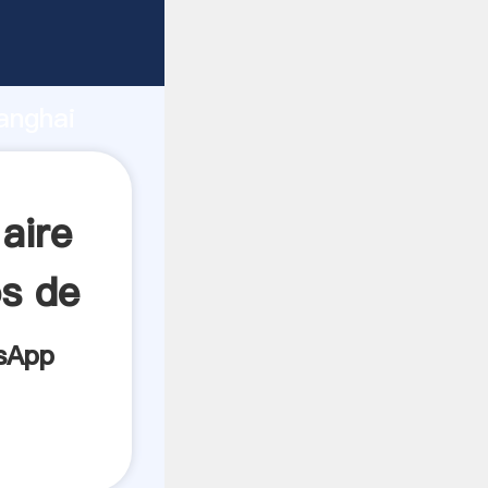
los
ndo
anghai
los
valor y
aire
s de