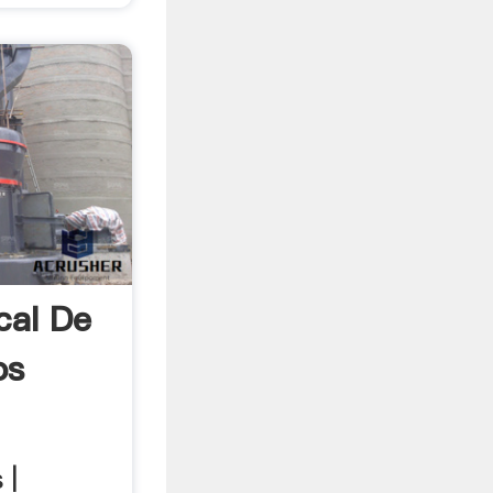
cal De
os
 |