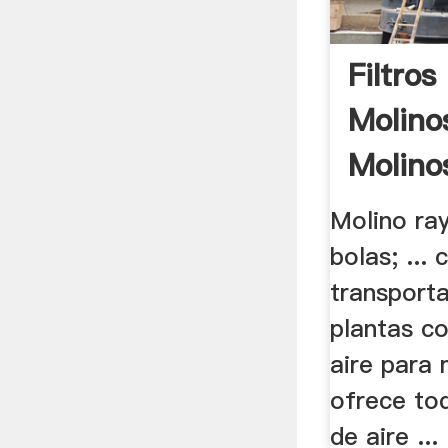
Filtros
Molino
Molino
Molino ra
bolas; ... 
transport
plantas co
aire para m
ofrece to
de aire ...