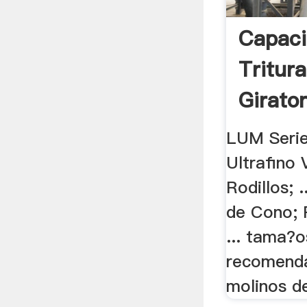
Capaci
Tritur
Girator
LUM Serie
Ultrafino 
Rodillos; 
de Cono; 
... tama?o
recomenda
molinos de