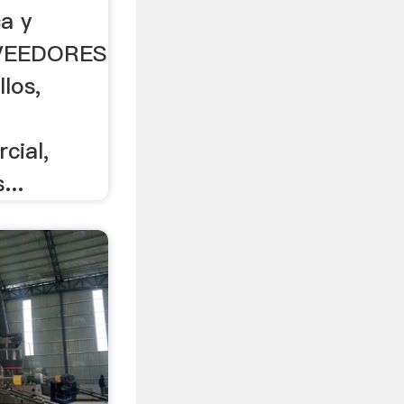
ca y
OVEEDORES
llos,
cial,
...