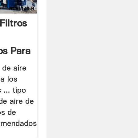
iltros
s Para
 de aire
a los
 ... tipo
e aire de
os de
ecomendados