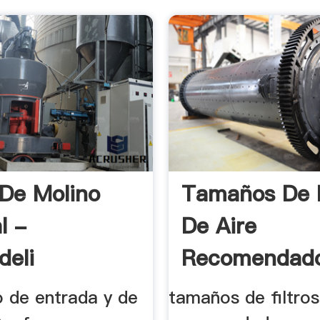
 De Molino
Tamaños De F
l -
De Aire
deli
Recomendado
Los .
 de entrada y de
tamaños de filtros