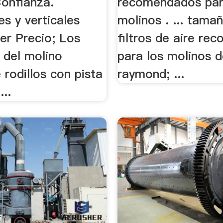
 Confianza.
recomendados par
es y verticales
molinos . ... tama
er Precio; Los
filtros de aire r
. del molino
para los molinos d
e rodillos con pista
raymond; ...
...