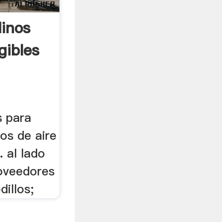
linos
gibles
s para
tros de aire
. al lado
roveedores
dillos;