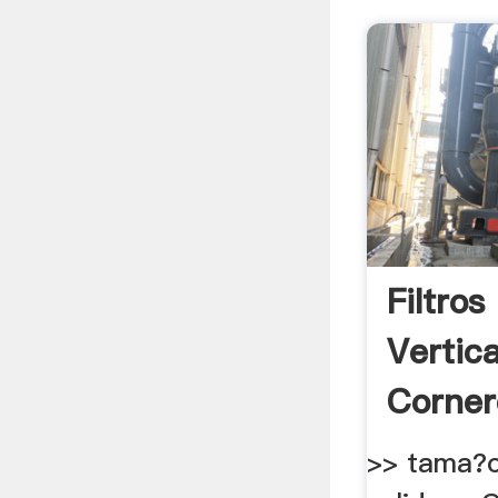
Filtros
Vertica
Corner
>> tama?o