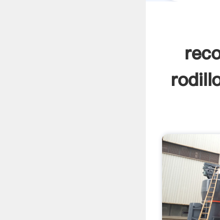
rec
rodil