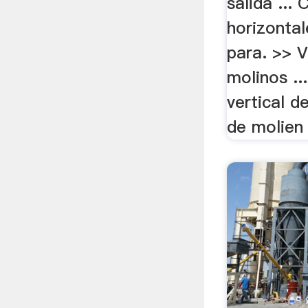
salida ...
horizontal
para. >> V
molinos ..
vertical d
de molien 