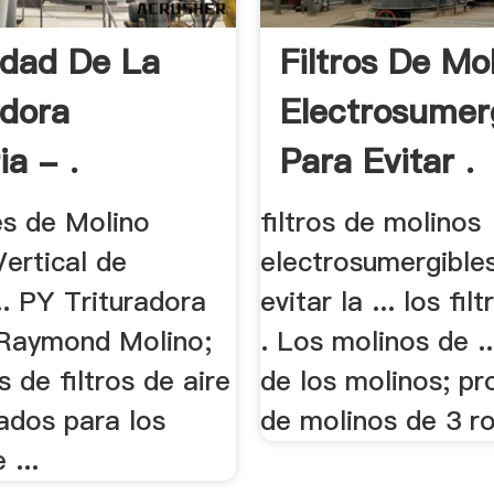
dad De La
Filtros De Mo
adora
Electrosumer
ia - .
Para Evitar .
s de Molino
filtros de molinos
Vertical de
electrosumergible
... PY Trituradora
evitar la ... los fil
Raymond Molino;
. Los molinos de ..
s de filtros de aire
de los molinos; p
dos para los
de molinos de 3 ro
 ...