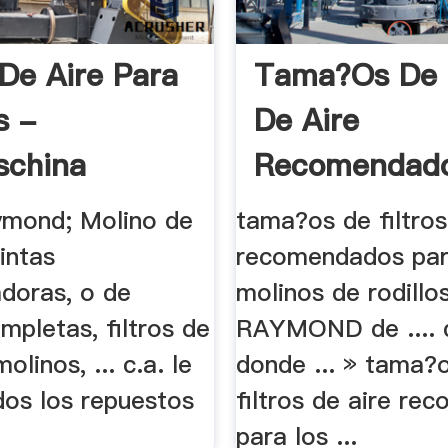
 De Aire Para
Tama?os De F
s -
De Aire
schina
Recomendado
Los .
ymond; Molino de
tama?os de filtros
cintas
recomendados par
adoras, o de
molinos de rodillos
mpletas, filtros de
RAYMOND de .... d
olinos, ... c.a. le
donde ... » tama?
dos los repuestos
filtros de aire r
para los ...