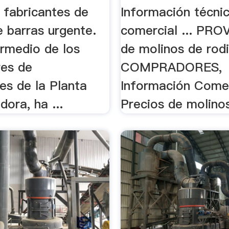
.. fabricantes de
Información técni
e barras urgente.
comercial ... PR
termedio de los
de molinos de rodi
res de
COMPRADORES,
es de la Planta
Información Comer
ora, ha ...
Precios de molinos