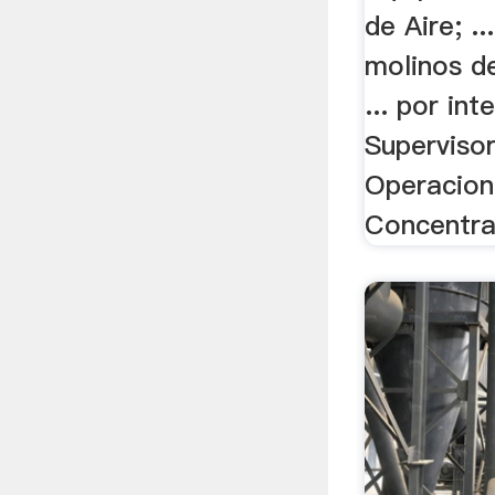
de Aire; .
molinos d
... por in
Superviso
Operacion
Concentrad