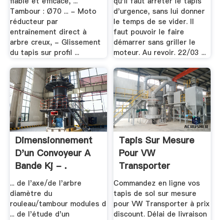
fiable et efficace, ...
qu'il faut arrêter le tapis
Tambour : Ø70 ... - Moto
d'urgence, sans lui donner
réducteur par
le temps de se vider. Il
entraînement direct à
faut pouvoir le faire
arbre creux, - Glissement
démarrer sans griller le
du tapis sur profil ...
moteur. Au revoir. 22/03 ...
Dimensionnement
Tapis Sur Mesure
D'un Convoyeur A
Pour VW
Bande Kj - .
Transporter
... de l'axe/de l'arbre
Commandez en ligne vos
diamètre du
tapis de sol sur mesure
rouleau/tambour modules d
pour VW Transporter à prix
... de l'étude d'un
discount. Délai de livraison