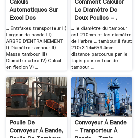
Calculs
Comment Calculer
Automatiques Sur
Le Diamètre De
Excel Des
Deux Poulies - .
Diamètres Des .
... Entr'axes transporteur II)
... le diamètre du tambour
Largeur de bande III) ...
est 210mm et les diamètre
ARBRE D'ENTRAINEMENT
de l'arbre ... tambour,il faut:
I) Diamètre tambour II)
210x3.14=659.4mm
Masse tambour III)
distance parcourue par le
Diamètre arbre IV) Calcul
tapis pour un tour de
en flexion V) ...
tambour ...
Poulie De
Convoyeur À Bande
Convoyeur À Bande,
- Tranporteur À