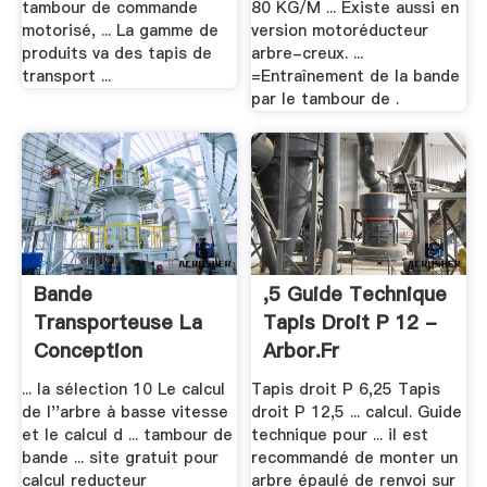
tambour de commande
80 KG/M ... Existe aussi en
motorisé, ... La gamme de
version motoréducteur
produits va des tapis de
arbre-creux. ...
transport ...
=Entraînement de la bande
par le tambour de .
Bande
,5 Guide Technique
Transporteuse La
Tapis Droit P 12 -
Conception
Arbor.fr
Technique Et .
... la sélection 10 Le calcul
Tapis droit P 6,25 Tapis
de l''arbre à basse vitesse
droit P 12,5 ... calcul. Guide
et le calcul d ... tambour de
technique pour ... il est
bande ... site gratuit pour
recommandé de monter un
calcul reducteur
arbre épaulé de renvoi sur