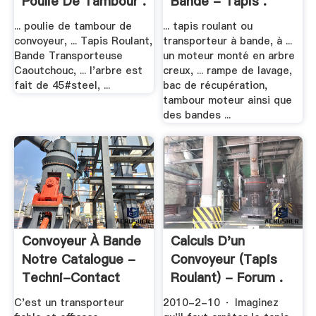
Poulie De Tambour .
Bande - Tapis .
... poulie de tambour de
... tapis roulant ou
convoyeur, ... Tapis Roulant,
transporteur à bande, à ...
Bande Transporteuse
un moteur monté en arbre
Caoutchouc, ... l'arbre est
creux, ... rampe de lavage,
fait de 45#steel, ...
bac de récupération,
tambour moteur ainsi que
des bandes ...
Convoyeur À Bande
Calculs D'un
Notre Catalogue -
Convoyeur (tapis
Techni-Contact
Roulant) - Forum .
C'est un transporteur
2010-2-10 · Imaginez