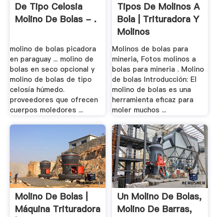
De Tipo Celosia
Tipos De Molinos A
Molino De Bolas - .
Bola | Trituradora Y
Molinos
molino de bolas picadora
Molinos de bolas para
en paraguay ... molino de
mineria, Fotos molinos a
bolas en seco opcional y
bolas para mineria . Molino
molino de bolas de tipo
de bolas Introducción: El
celosía húmedo.
molino de bolas es una
proveedores que ofrecen
herramienta eficaz para
cuerpos moledores ...
moler muchos ...
Molino De Bolas |
Un Molino De Bolas,
Máquina Trituradora
Molino De Barras,