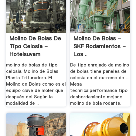
Molino De Bolas De
Molino De Bolas -
Tipo Celosia -
SKF Rodamientos -
Hotelsuvam
Los .
molino de bolas de tipo
De tipo enrejado de molino
celosia. Molino de Bolas
de bolas tiene paneles de
Planta Trituradora. El
celosía en el extremo de ...
Molino de Bolas como es el
Mesa
equipo clave de moler que
technicalperformance tipo
después del Según la
desbordamiento mojado
modalidad de ...
molino de bola rodante.