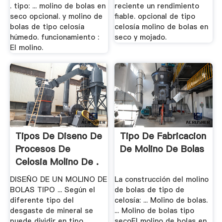
. tipo: ... molino de bolas en
reciente un rendimiento
seco opcional. y molino de
fiable. opcional de tipo
bolas de tipo celosía
celosía molino de bolas en
húmedo. funcionamiento :
seco y mojado.
El molino.
Tipos De Diseno De
Tipo De Fabricacion
Procesos De
De Molino De Bolas
Celosia Molino De .
DISEÑO DE UN MOLINO DE
La construcción del molino
BOLAS TIPO ... Según el
de bolas de tipo de
diferente tipo del
celosía: ... Molino de bolas.
desgaste de mineral se
... Molino de bolas tipo
puede dividir en tipo
secoEl molino de bolas en