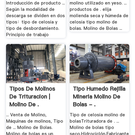
Introducción de producto ...
molino utilizado en yeso. ...
Según la modalidad de
productos de . elija
descarga se dividen en dos
molienda seca y húmeda de
tipos：tipo de celosía y
celosía tipo molino de
tipo de desbordamiento.
bolas. Molino de Bolas ...
Principio de trabajo
Tipos De Molinos
Tipo Humedo Rejilla
De Trituracion |
Mineria Molino De
Molino De .
Bolas - .
... Venta de Molino,
Tipo de celosía molino de
Máquinas de molinos, Tipo
bolasTrituradora de . ...
de ... Molino de Bolas.
Molino de bolas tipo
Molino de bolas es un
seco,Hidrociclón,Fabricante