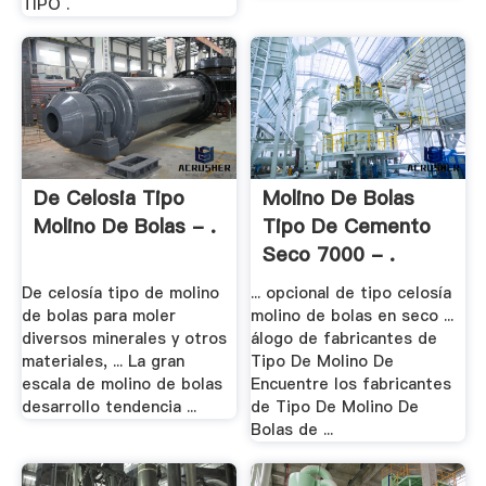
TIPO .
De Celosia Tipo
Molino De Bolas
Molino De Bolas - .
Tipo De Cemento
Seco 7000 - .
De celosía tipo de molino
... opcional de tipo celosía
de bolas para moler
molino de bolas en seco ...
diversos minerales y otros
álogo de fabricantes de
materiales, ... La gran
Tipo De Molino De
escala de molino de bolas
Encuentre los fabricantes
desarrollo tendencia ...
de Tipo De Molino De
Bolas de ...