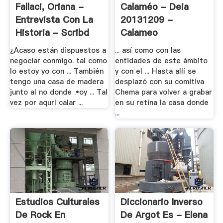
Fallaci, Oriana -
Calaméo - Deia
Entrevista Con La
20131209 -
Historia - Scribd
Calameo
¿Acaso están dispuestos a
... así como con las
negociar conmigo. tal como
entidades de este ámbito
lo estoy yo con ... También
y con el ... Hasta allí se
tengo una casa de madera
desplazó con su comitiva
junto al no donde .•oy ... Tal
Chema para volver a grabar
vez por aqurl calar ...
en su retina la casa donde
...
Estudios Culturales
Diccionario Inverso
De Rock En
De Argot Es - Elena