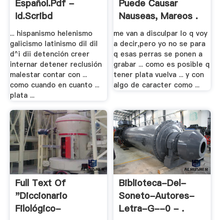
Español.pdf -
Puede Causar
Id.scribd
Nauseas, Mareos .
... hispanismo helenismo
me van a disculpar lo q voy
galicismo latinismo dil dil
a decir,pero yo no se para
d^i dii detención creer
q esas perras se ponen a
internar detener reclusión
grabar ... como es posible q
malestar contar con ...
tener plata vuelva ... y con
como cuando en cuanto ...
algo de caracter como ...
plata ...
Full Text Of
Biblioteca-Del-
"Diccionario
Soneto-Autores-
Filológico-
Letra-G--0 - .