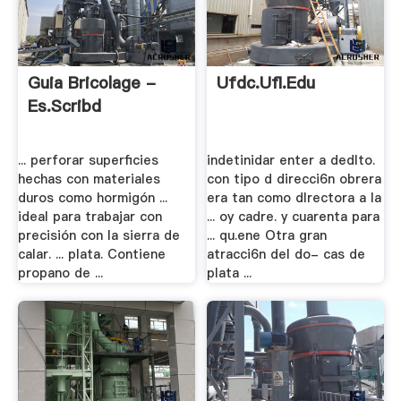
Guia Bricolage -
Ufdc.ufl.edu
Es.scribd
... perforar superﬁcies
indetinidar enter a dedlto.
hechas con materiales
con tipo d direcci6n obrera
duros como hormigón ...
era tan como dIrectora a la
ideal para trabajar con
... oy cadre. y cuarenta para
precisión con la sierra de
... qu.ene Otra gran
calar. ... plata. Contiene
atracci6n del do- cas de
propano de ...
plata ...