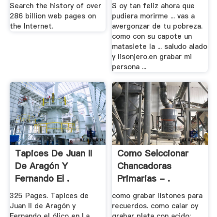
Comparado De .
Search the history of over
S oy tan feliz ahora que
286 billion web pages on
pudiera morirme ... vas a
the Internet.
avergonzar de tu pobreza.
como con su capote un
matasiete la ... saludo alado
y lisonjero.en grabar mi
persona ...
Tapices De Juan II
Como Selccionar
De Aragón Y
Chancadoras
Fernando El .
Primarias - .
325 Pages. Tapices de
como grabar listones para
Juan II de Aragón y
recuerdos. como calar oy
Fernando el ólico en La
grabar plata con acido;