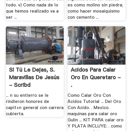
todo. v) Como nada de lo
es como molino sin piedra;
que hemos realizado va a
como hacer mosaiquismo
ser ...
con cemento ...
Si Tú Le Dejas, S.
Acidos Para Calar
Maravillas De Jesús
Oro En Queretaro -
- Scribd
.
... n su entierro se le
Como Calar Oro Con
rindieron honores de
Ácidos Tutorial ... Del Oro
capit+n general con carrera
Con Acido. . Mexico.
cubierta.
maquinas para calar oro
Gulin ... KIT PARA calar oro
Y PLATA INCLUYE: . como