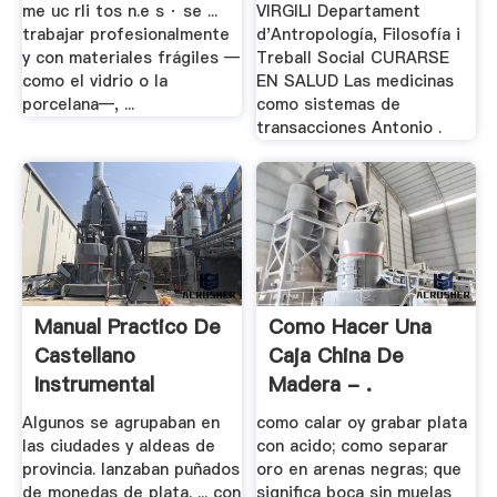
me uc rli tos n.e s · se ...
VIRGILI Departament
trabajar profesionalmente
d'Antropología, Filosofía i
y con materiales frágiles —
Treball Social CURARSE
como el vidrio o la
EN SALUD Las medicinas
porcelana—, ...
como sistemas de
transacciones Antonio .
Manual Practico De
Como Hacer Una
Castellano
Caja China De
Instrumental
Madera - .
Uandes
Algunos se agrupaban en
como calar oy grabar plata
las ciudades y aldeas de
con acido; como separar
provincia. lanzaban puñados
oro en arenas negras; que
de monedas de plata. ... con
significa boca sin muelas