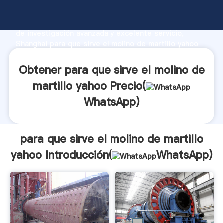
para que sirve el molino de martillo yahoo fabricante
Agarrando fuerte capacidad de producción, fuerza
de investigación avanzada y excelente servicio,
Shanghai para que sirve el molino de martillo yahoo
proveedor crea el valor y aporta valores a todos los
clientes.
Obtener para que sirve el molino de
martillo yahoo Precio(
WhatsApp
)
para que sirve el molino de martillo
yahoo Introducción(
WhatsApp
)