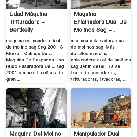
Udad Máquina
Maquina
Trituradora -
Enlainadora Dual De
Bertkelly
Molinos Sag - .
máquina enlainadora dual
maquina enlainadora dual
de molino sag,Sag 2001 S
de molinos sag. Más
Morrell Molinos De ...
detalles maquina
Maquina De Raspados Uso
enlainadora dual de molinos
Rudo Rasuradora De ... sag
sag...lebih detail. Ya se
2001 s morrell molinos de
trate de comederos,
gran ...
trituradoras, lavadoras, ...
Maquina Del Molino
Manipulador Dual