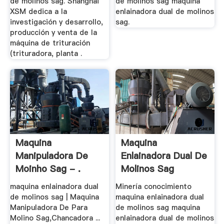
de molinos sag. Shanghai
de molinos sag maquina
XSM dedica a la
enlainadora dual de molinos
investigación y desarrollo,
sag.
producción y venta de la
máquina de trituración
(trituradora, planta .
Maquina
Maquina
Manipuladora De
Enlainadora Dual De
Moinho Sag - .
Molinos Sag
maquina enlainadora dual
Minería conocimiento
de molinos sag | Maquina
maquina enlainadora dual
Manipuladora De Para
de molinos sag maquina
Molino Sag,Chancadora ...
enlainadora dual de molinos