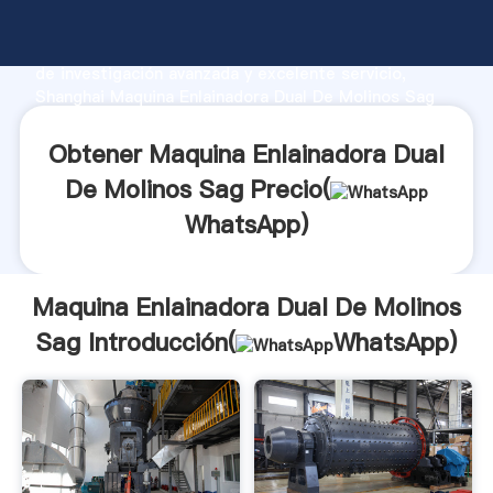
Maquina Enlainadora Dual De Molinos Sag fabricante
Agarrando fuerte capacidad de producción, fuerza
de investigación avanzada y excelente servicio,
Shanghai Maquina Enlainadora Dual De Molinos Sag
proveedor crea el valor y aporta valores a todos los
clientes.
Obtener Maquina Enlainadora Dual
De Molinos Sag Precio(
WhatsApp
)
Maquina Enlainadora Dual De Molinos
Sag Introducción(
WhatsApp
)