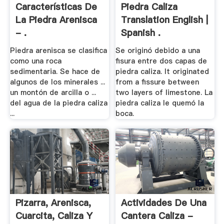
Características De
Piedra Caliza
La Piedra Arenisca
Translation English |
- .
Spanish .
Piedra arenisca se clasifica
Se originó debido a una
como una roca
fisura entre dos capas de
sedimentaria. Se hace de
piedra caliza. It originated
algunos de los minerales ...
from a fissure between
un montón de arcilla o ...
two layers of limestone. La
del agua de la piedra caliza
piedra caliza le quemó la
...
boca.
Pizarra, Arenisca,
Actividades De Una
Cuarcita, Caliza Y
Cantera Caliza -