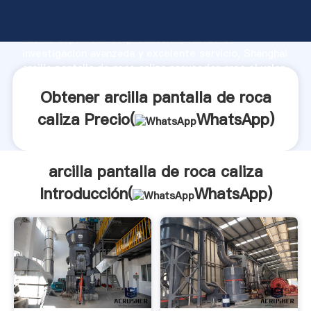
arcilla pantalla de roca caliza fabricante Agarrando
fuerte capacidad de producción, fuerza de
investigación avanzada y excelente servicio, Shanghai
arcilla pantalla de roca caliza proveedor crea el valor
y aporta valores a todos los clientes.
Obtener arcilla pantalla de roca
caliza Precio(
WhatsApp
)
arcilla pantalla de roca caliza
Introducción(
WhatsApp
)