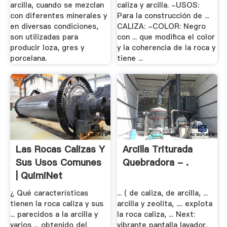
arcilla, cuando se mezclan
caliza y arcilla. -USOS:
con diferentes minerales y
Para la construcción de ...
en diversas condiciones,
CALIZA: -COLOR: Negro
son utilizadas para
con ... que modifica el color
producir loza, gres y
y la coherencia de la roca y
porcelana.
tiene ...
Las Rocas Calizas Y
Arcilla Triturada
Sus Usos Comunes
Quebradora - .
| QuimiNet
¿ Qué características
... ( de caliza, de arcilla, ...
tienen la roca caliza y sus
arcilla y zeolita, .... explota
... parecidos a la arcilla y
la roca caliza, ... Next:
varios ... obtenido del
vibrante pantalla lavador.