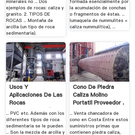
minerales no ... Dos
formada esencialmente por
ejemplos de rocas: caliza y
la acumulación de conchas
granito. 2. TIPOS DE
o fragmentos de éstas. ...
ROCAS ... Montaña de
lumaquela de nummulites =
arcilla (un tipo de roca
caliza nummulítica), ...
sedimentaria).
Usos Y
Cono De Piedra
Aplicaciones De Las
Caliza Molino
Rocas
Portatil Proveedor .
Sedimentarias | .
... PVC etc. Además con los
... Venta chancadora de
diferentes tipos de roca
cono en Costa Entre estos
sedimentaria se le pueden
suministros primas que
... Son la mezcla de arcilla y
contienen piedra caliza,