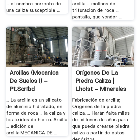
... el nombre correcto de
arcilla ... molinos de
una caliza susceptible ...
trituracion de roca ...
pantalla, que vender ...
Arcillas (Mecanica
Orígenes De La
De Suelos I) -
Piedra Caliza |
Pt.scribd
Lhoist - Minerales
Y ...
... La arcilla es un silicato
Fabricación de arcilla;
de aluminio hidratado, en
Orígenes de la piedra
forma de roca ... la caliza y
caliza. ... Harán falta miles
los óxidos de hierro. Arcilla
de millones de años para
... adición de
que pueda crearse piedra
arcilla.MECANICA DE ...
caliza a partir de estos
depósitos, ...