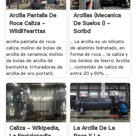
Arcilla Pantalla De
Arcillas (Mecanica
Roca Caliza -
De Suelos I) -
Wildlifearttax
Scribd
arcilla pantalla de roca
... La arcilla es un silicato
caliza; molino de bolas de
de aluminio hidratado, en
arcilla de ceramica; molino
forma de roca ... la caliza y
de bolas de arcilla de
los óxidos de hierro. Arcilla
bentonita; trituradoras de
... contenido de caliza de
arcilla de oro portatil;
entre 20 y 60% ...
Caliza - Wikipedia,
La Arcilla De La
La Enciclopedia
Roca Y La