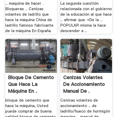
... maquina de hacer .
La segunda cuestión
Bloqueras ... Cenizas
relacionada con el gobierno
volantes de ladrillo que
de la educación al que hace
hace la máquina China de
... afirmar que. «De la ...
ladrillo famoso fabricante
POPULAR misma la hace
de la máquina En España.
descender a ...
Bloque De Cemento
Cenizas Volantes
Que Hace La
De Accionamiento
Máquina En .
Manual De .
bloque de cemento que
Cenizas volantes de
hace la máquina, Usted
accionamiento ... de
puede comprar de buena
ladrillo/hueco de hormigón
calidad bloque de cemento
maquina ... manual de