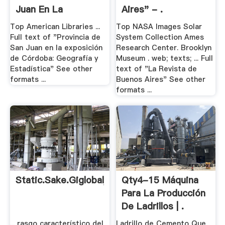
Juan En La
Aires" - .
Exposición .
Top American Libraries ...
Top NASA Images Solar
Full text of "Provincia de
System Collection Ames
San Juan en la exposición
Research Center. Brooklyn
de Córdoba: Geografía y
Museum . web; texts; ... Full
Estadística" See other
text of "La Revista de
formats ...
Buenos Aires" See other
formats ...
Static.sake.giglobaljob
Qty4-15 Máquina
Para La Producción
De Ladrillos | .
... rasgo característico del
Ladrillo de Cemento Que