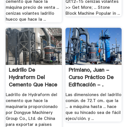
cemento que hace la
Qt12-15 cenizas volantes
máquina precio de venta ...
>> Get More; ... Stone
cenizas volantes ladrillo
Block Machine Popular in ...
hueco que hace la ...
Ladrillo De
Primiano, Juan -
Hydraform Del
Curso Práctico De
Cemento Que Hace
Edificación - .
La .
Ladrillo de Hydraform del
Las dimensiones del ladrillo
cemento que hace la
común. de 72.T cm.. que la
maquinaria proporcionado
... a máquina hasta ... hace
por Dongyue Machinery
que su hincado sea de fácil
Group Co., Ltd. de China
ejecu'ción. y ...
para exportar a países