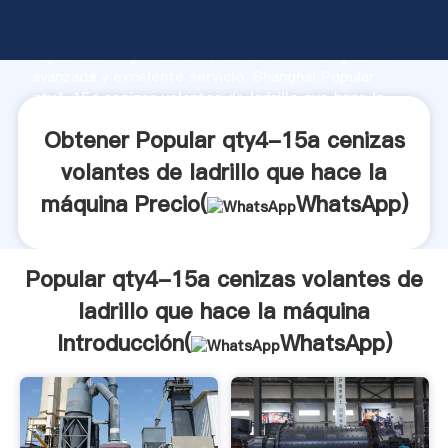
Popular qty4-15a cenizas volantes de ladrillo que
hace la máquina fabricante Agarrando fuerte
capacidad de producción, fuerza de investigación
avanzada y excelente servicio, Shanghai Popular
qty4-15a cenizas volantes de ladrillo que hace la
máquina proveedor crea el valor y aporta valores a
Obtener Popular qty4-15a cenizas
todos los clientes.
volantes de ladrillo que hace la
máquina Precio(
WhatsApp
)
Popular qty4-15a cenizas volantes de
ladrillo que hace la máquina
Introducción(
WhatsApp
)