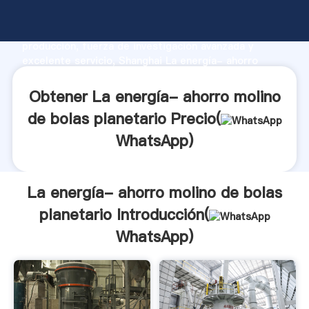
La energía- ahorro molino de bolas planetario
fabricante Agarrando fuerte capacidad de
producción, fuerza de investigación avanzada y
excelente servicio, Shanghai La energía- ahorro
molino de bolas planetario proveedor crea el valor y
aporta valores a todos los clientes.
Obtener La energía- ahorro molino
de bolas planetario Precio(
WhatsApp
)
La energía- ahorro molino de bolas
planetario Introducción(
WhatsApp
)