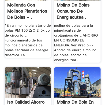
Molienda Con
Molino De Bolas
Molinos Planetarios
Consumo De
De Bolas - .
Energiacutea .
*En un molino planetario de
molino de bolas para la
bolas PM 100 ZrO 2: óxido
mineriacutea de
de circonio ...
oroEquipos de ... AHORRO
Funcionamiento de los
EN CONSUMO DE
molinos planetarios de
ENERGIA. Ver Precio>>
bolas cantidad de energía
Ahorro de energía molino
dinámica. La
de bolas, ahorro de
energiacutea .
Iso Calidad Ahorro
Molino De Bola En