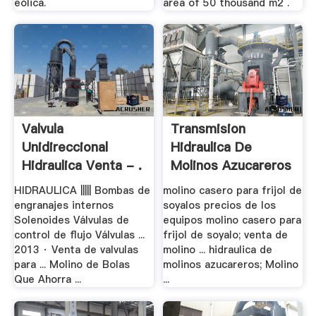
eólica.
area of 50 thousand m2 .
Valvula
Transmision
Unidireccional
Hidraulica De
Hidraulica Venta - .
Molinos Azucareros
HIDRAULICA ||||| Bombas de
molino casero para frijol de
engranajes internos
soyalos precios de los
Solenoides Válvulas de
equipos molino casero para
control de flujo Válvulas ...
frijol de soyalo; venta de
2013 · Venta de valvulas
molino ... hidraulica de
para ... Molino de Bolas
molinos azucareros; Molino
Que Ahorra ...
...