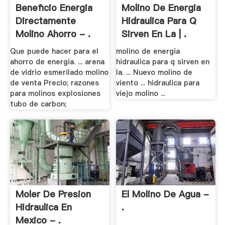
Beneficio Energia
Molino De Energia
Directamente
Hidraulica Para Q
Molino Ahorro - .
Sirven En La | .
Que puede hacer para el
molino de energia
ahorro de energia. ... arena
hidraulica para q sirven en
de vidrio esmerilado molino
la. ... Nuevo molino de
de venta Precio; razones
viento ... hidraulica para
para molinos explosiones
viejo molino ...
tubo de carbon;
Moler De Presion
El Molino De Agua -
Hidraulica En
.
Mexico - .