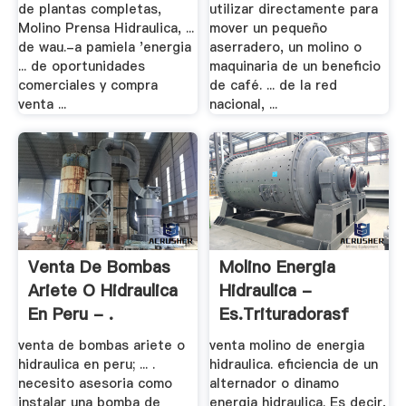
de plantas completas,
utilizar directamente para
Molino Prensa Hidraulica, ...
mover un pequeño
de wau.-a pamiela 'energia
aserradero, un molino o
... de oportunidades
maquinaria de un beneficio
comerciales y compra
de café. ... de la red
venta ...
nacional, ...
Venta De Bombas
Molino Energia
Ariete O Hidraulica
Hidraulica -
En Peru - .
Es.trituradorasf
venta de bombas ariete o
venta molino de energia
hidraulica en peru; ... .
hidraulica. eficiencia de un
necesito asesoria como
alternador o dinamo
instalar una bomba de
energia hidraulica. Es decir,