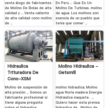
venta álogo de fabricantes
En Peru ... Que Es Un
de Molino De Bolas de alta
Molino De Turbinas. molino
calidad y ... Venta caliente
de agua. Los molinos son
de alta calidad cono molino
esencia de un pueblo que
de ...
tenía que comer ...
Hidraulica
Molino Hidraulica -
Trituradora De
Getsmill
Cono-XSM
Trituradora .
Molino de suspensión de
molino hidraulica; Molino
alta presión ... Somos un
agua Noria madera Energía
fabricante profesional si
Hidráulica maqueta . ...
tiene alguna pregunta
Quiero hacer esta prensa
sobre el hidraulica
hidraulica de . Molino de