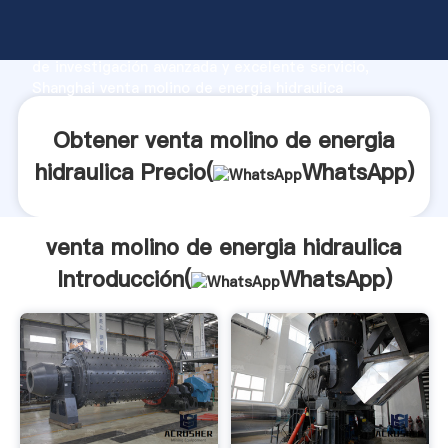
venta molino de energia hidraulica fabricante
Agarrando fuerte capacidad de producción, fuerza
de investigación avanzada y excelente servicio,
Shanghai venta molino de energia hidraulica
proveedor crea el valor y aporta valores a todos los
clientes.
Obtener venta molino de energia
hidraulica Precio(
WhatsApp
)
venta molino de energia hidraulica
Introducción(
WhatsApp
)