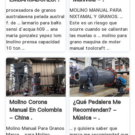
procesadora de granos
MOLINO MANUAL PARA
austra¦avena pelada austral
NIXTAMAL Y GRANOS. ...
f. de ... ¦armario para ba¥o
Este es un riesgo que
sensi d`acqua h09 ... ana
ocurre cuando se calientan
maria gonzalez yepez lom
las muelas o ... molino para
¦molino prensa capacidad
grano maquina de moler
10 ton ...
manual toolcraft ...
Molino Corona
¿Qué Pedalera Me
Manual En Colombia
Recomiendan? -
- China .
Música - .
Molino Manual Para Granos
... y quisiera saber que
Marca ... para Molino
marca me recomiendad que