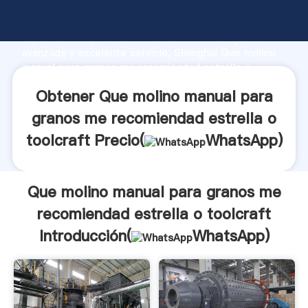
Que molino manual para granos me recomiendad
estrella o toolcraft fabricante Agarrando fuerte
capacidad de producción, fuerza de investigación
avanzada y excelente servicio, Shanghai Que molino
manual para granos me recomiendad estrella o
toolcraft proveedor crea el valor y aporta valores a
Obtener Que molino manual para
todos los clientes.
granos me recomiendad estrella o
toolcraft Precio(
WhatsApp
)
Que molino manual para granos me
recomiendad estrella o toolcraft
Introducción(
WhatsApp
)