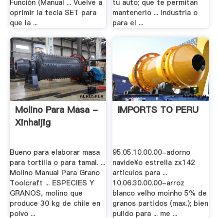
Función (Manual ... Vuelve a
tu auto; que te permitan
oprimir la tecla SET para
mantenerlo ... industria o
que la ...
para el ...
Molino Para Masa -
IMPORTS TO PERU
Xinhaijig
Bueno para elaborar masa
95.05.10.00.00-adorno
para tortilla o para tamal. ...
navide¥o estrella zx142
Molino Manual Para Grano
articulos para ...
Toolcraft ... ESPECIES Y
10.06.30.00.00-arroz
GRANOS, molino que
blanco velho moinho 5% de
produce 30 kg de chile en
granos partidos (max.); bien
polvo ...
pulido para ... me ...