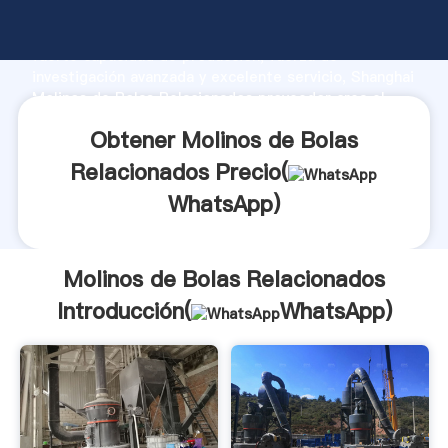
Molinos de Bolas Relacionados fabricante Agarrando
fuerte capacidad de producción, fuerza de
investigación avanzada y excelente servicio, Shanghai
Molinos de Bolas Relacionados proveedor crea el
valor y aporta valores a todos los clientes.
Obtener Molinos de Bolas
Relacionados Precio(
WhatsApp
)
Molinos de Bolas Relacionados
Introducción(
WhatsApp
)