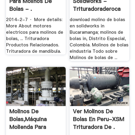
Para Molinos De
Solidworks -
Bolas - .
Trituradoraderoca
2014-2-7 · More details:
download molino de bolas
More About motores
en solidworks in
electricos para molinos de
Bucaramanga; molinos de
bolas, ... Trituradora
bolas in, Distrito Especial,
Productos Relacionados.
Colombia. Molinos de bolas
Trituradora de mandíbula.
eIndustria Todo sobre
Molinos de bolas de ...
Molinos De
Ver Molinos De
Bolas,Máquina
Bolas En Peru-XSM
Molienda Para
Trituradora De .
Mineria .