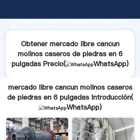
mercado libre cancun molinos caseros de piedras en
6 pulgadas fabricante Agarrando fuerte capacidad
de producción, fuerza de investigación avanzada y
excelente servicio, Shanghai mercado libre cancun
molinos caseros de piedras en 6 pulgadas proveedor
crea el valor y aporta valores a todos los clientes.
Obtener mercado libre cancun
molinos caseros de piedras en 6
pulgadas Precio(
WhatsApp
)
mercado libre cancun molinos caseros
de piedras en 6 pulgadas Introducción(
WhatsApp
)