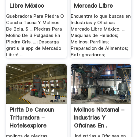
Libre México
Mercado Libre
México
Quebradora Para Piedra O
Encuentra lo que buscas en
Concha Tauna Y Molinos
Industrias y Oficinas
De Bola. $ ... Piedras Para
Mercado Libre México. ...
Molino De 6 Pulgadas En
Máquinas de Helados;
Piedra Gris. ... ¡Descarga
Molinos; Parrillas;
gratis la app de Mercado
Preparacion de Alimentos;
Libre! ...
Refrigeradores;
Pirita De Cancun
Molinos Nixtamal -
Trituradora -
Industrias Y
Hotelsexplore
Oficinas En .
molinos de piedras
... Industrias y Oficinas en