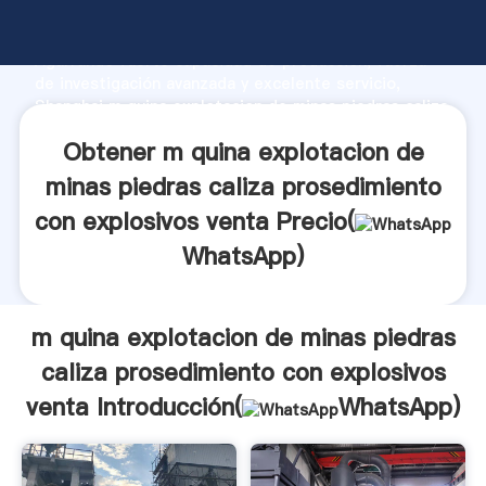
m quina explotacion de minas piedras caliza
prosedimiento con explosivos venta fabricante
Agarrando fuerte capacidad de producción, fuerza
de investigación avanzada y excelente servicio,
Shanghai m quina explotacion de minas piedras caliza
prosedimiento con explosivos venta proveedor crea
Obtener m quina explotacion de
el valor y aporta valores a todos los clientes.
minas piedras caliza prosedimiento
con explosivos venta Precio(
WhatsApp
)
m quina explotacion de minas piedras
caliza prosedimiento con explosivos
venta Introducción(
WhatsApp
)