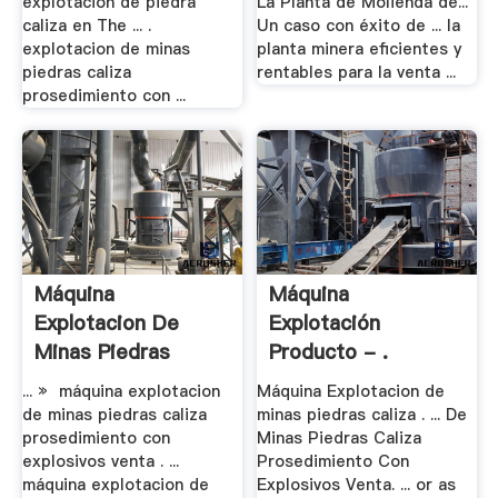
explotacion de piedra
La Planta de Molienda de...
caliza en The ... .
Un caso con éxito de ... la
explotacion de minas
planta minera eficientes y
piedras caliza
rentables para la venta ...
prosedimiento con ...
Máquina
Máquina
Explotacion De
Explotación
Minas Piedras
Producto - .
Caliza .
... » máquina explotacion
Máquina Explotacion de
de minas piedras caliza
minas piedras caliza . ... De
prosedimiento con
Minas Piedras Caliza
explosivos venta . ...
Prosedimiento Con
máquina explotacion de
Explosivos Venta. ... or as