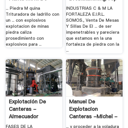
Chile
... Piedra M quina
INDUSTRIAS C & M LA
Trituradora de ladrillo con
FORTALEZA E.I.R.L.
un ... con explosivos
SOMOS., Venta De Mesas
explotacion de minas
Y Sillas De El ... de ser
piedra caliza
impenetrables y pareciera
prosedimiento con
que estamos en la una
explosivos para ...
fortaleza de piedra con la
...
Explotación De
Manuel De
Canteras -
Explotacion
Aimecuador
Canteras -Michel -
.
FASES DE LA
... y proceder a la voladura