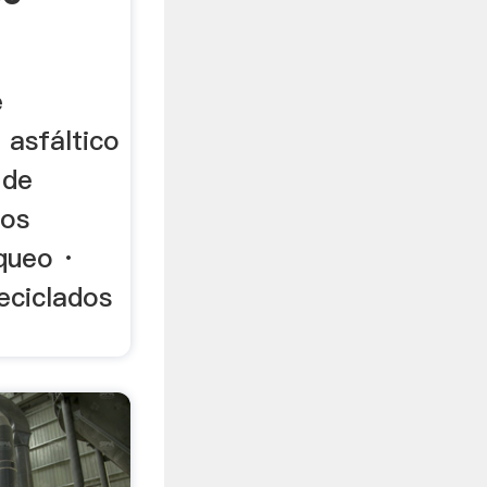
e
. asfáltico
 de
pos
queo ·
eciclados