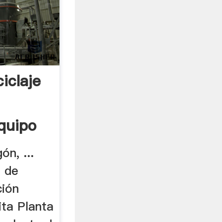
iclaje
quipo
ón, ...
o de
ción
ita Planta