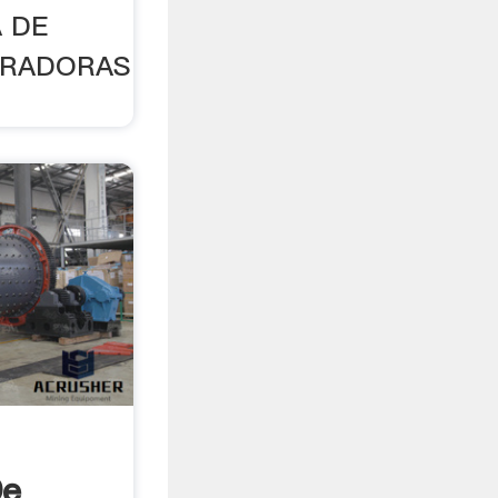
A DE
URADORAS
De