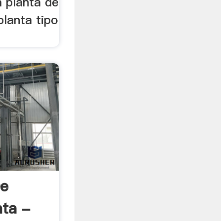
a planta de
lanta tipo
De
nta -