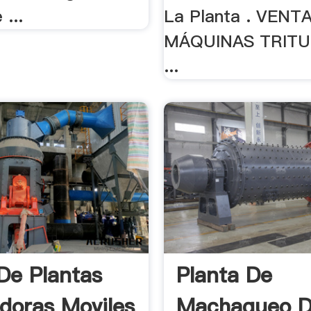
 ...
La Planta . VENT
MÁQUINAS TRIT
...
De Plantas
Planta De
adoras Moviles
Machaqueo 