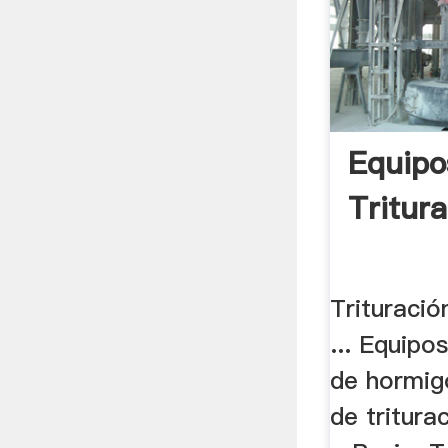
Equipo
Tritur
Trituració
... Equipo
de hormig
de tritura