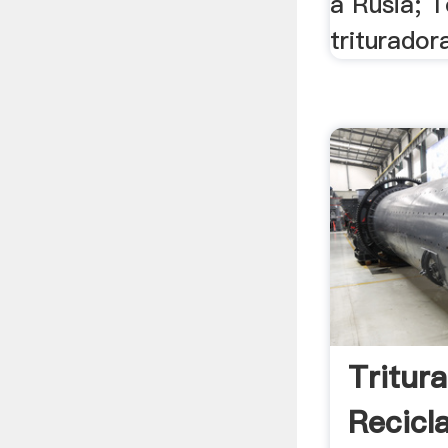
a Rusia; 
triturador
Tritur
Recicl