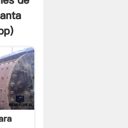
les de
lanta
pp
)
ara