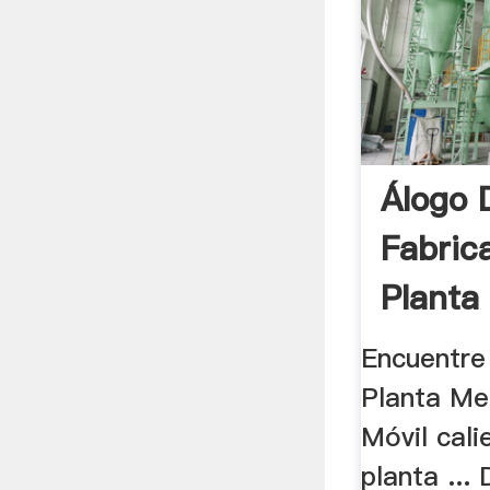
Álogo 
Fabric
Planta
De .
Encuentre 
Planta Me
Móvil cali
planta ...