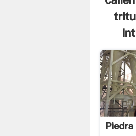
calie
trit
In
Piedra