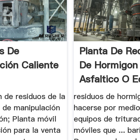
s De
Planta De Rec
ación Caliente
De Hormigon
Asfaltico O E
n de residuos de la
residuos de hormig
s de manipulación
hacerse por medi
ón; Planta móvil
equipos de tritura
ción para la venta
móviles que ... bar