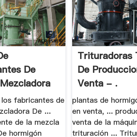
De
Trituradoras 
antes De
De Produccio
 Mezcladora
Venta - .
los fabricantes de
plantas de hormig
zcladora De ...
en venta, ... produ
ente de la mezcla
venta de la máqui
 De hormigón
trituración ... Tri