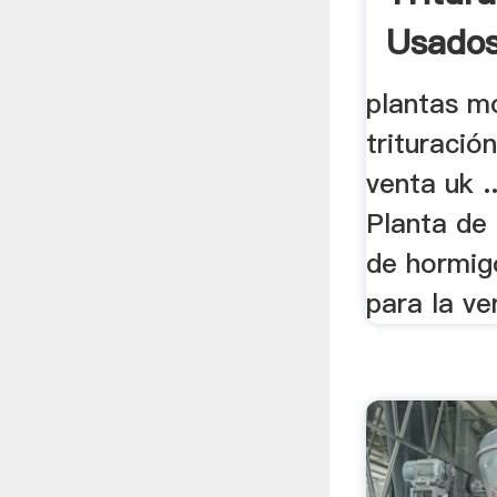
Usado
plantas m
trituració
venta uk ..
Planta de 
de hormig
para la ven