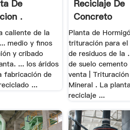
ta De
Reciclaje De
cion .
Concreto
 caliente de la
Planta de Hormig
... medio y finos
trituración para el
ción y cribado
de residuos de la .
nta. ... los áridos
de suelo cemento 
la fabricación de
venta | Trituración
eciclado ...
Mineral . La plant
reciclaje ...