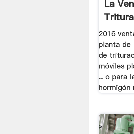
La Ven
Tritura
2016 venta
planta de 
de tritura
móviles pla
.. o para 
hormigón r