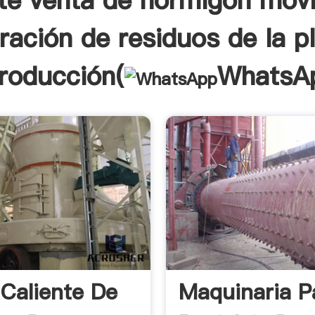
nte venta de hormigón móvi
uración de residuos de la p
troducción(
WhatsA
 Caliente De
Maquinaria P