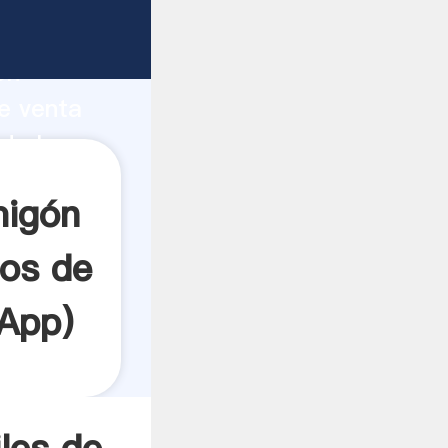
ión de
rte
ón
te venta
de la
 a todos
migón
uos de
App
)