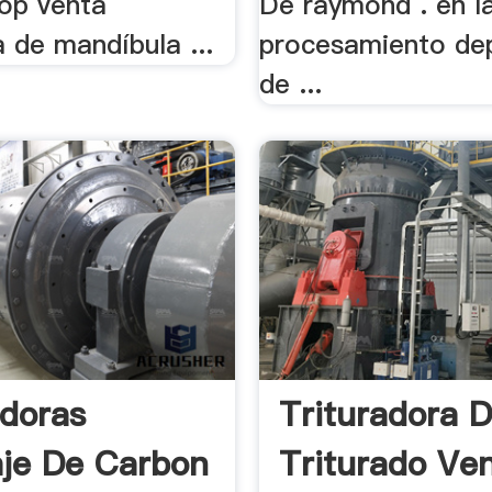
Top venta
De raymond . en l
a de mandíbula ...
procesamiento dep
de ...
adoras
Trituradora 
aje De Carbon
Triturado Ve