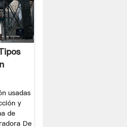
Tipos
n
ón usadas
cción y
na de
turadora De