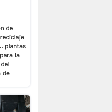
ón de
 reciclaje
.. plantas
para la
 del
a de