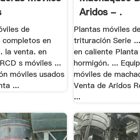
s
Aridos - .
óviles de
Plantas móviles d
n completos en
trituración Serie ..
. la venta. en
en caliente Planta
RCD s móviles ...
hormigón. ... Equi
ón móviles usados
móviles de macha
ta ...
Venta de Aridos R
...