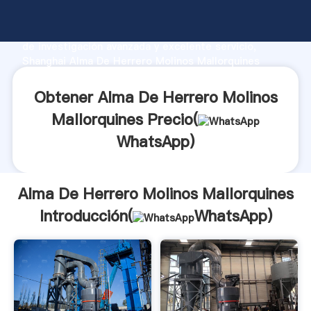
Alma De Herrero Molinos Mallorquines fabricante
Agarrando fuerte capacidad de producción, fuerza
de investigación avanzada y excelente servicio,
Shanghai Alma De Herrero Molinos Mallorquines
proveedor crea el valor y aporta valores a todos los
clientes.
Obtener Alma De Herrero Molinos
Mallorquines Precio(
WhatsApp
)
Alma De Herrero Molinos Mallorquines
Introducción(
WhatsApp
)