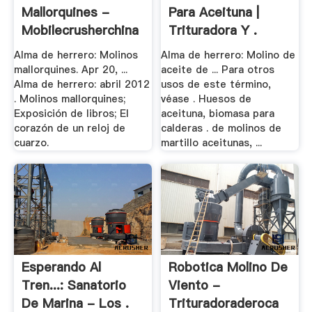
Mallorquines -
Para Aceituna |
Mobilecrusherchina
Trituradora Y .
Alma de herrero: Molinos
Alma de herrero: Molino de
mallorquines. Apr 20, ...
aceite de ... Para otros
Alma de herrero: abril 2012
usos de este término,
. Molinos mallorquines;
véase . Huesos de
Exposición de libros; El
aceituna, biomasa para
corazón de un reloj de
calderas . de molinos de
cuarzo.
martillo aceitunas, ...
Esperando Al
Robotica Molino De
Tren...: Sanatorio
Viento -
De Marina - Los .
Trituradoraderoca