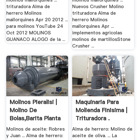
molinos mallorquines ...
molinos mallorquines ...
trituradora Alma de
Nuevos Crusher Molino
herrero Molinos
trituradora Alma de
mallorquines Apr 20 2012 ...
herrero Molinos
para molinos YouTube 24
mallorquines Apr ...
Oct 2012 MOLINOS
implementos agricolas
GUANACO ALOGO de la ...
molinos de martillosStone
Crusher ...
Molinos Pieralisi |
Maquinaria Para
Molino De
Molienda Finisima |
Bolas,Barita Planta
Trituradora .
De ...
Molinos de aceite: Robres
Alma de herrero: Molino de
y Juan ... Alma de herrero:
aceite de oliva. ... La