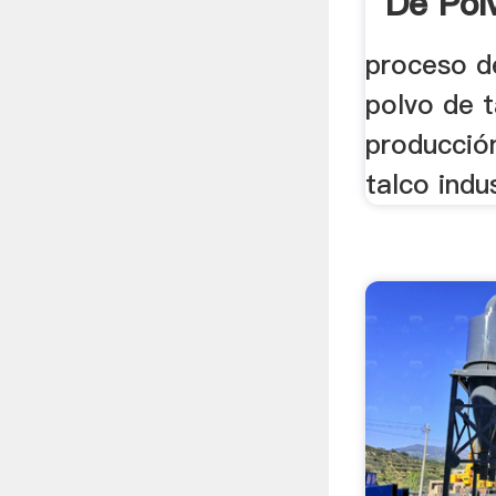
De Pol
proceso d
polvo de 
producció
talco indu