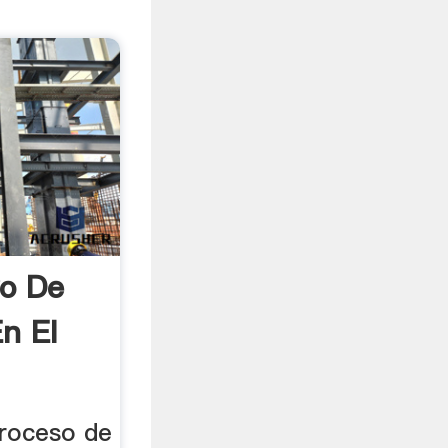
vo De
n El
proceso de