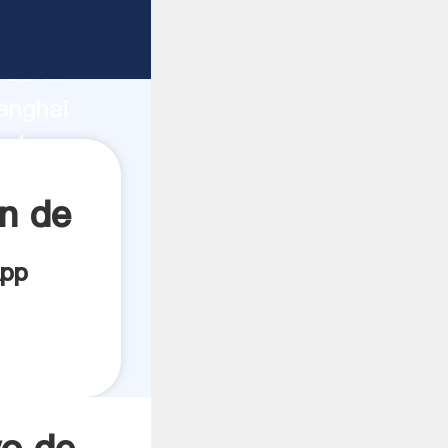
cante
rza de
anghai
edor
es.
n de