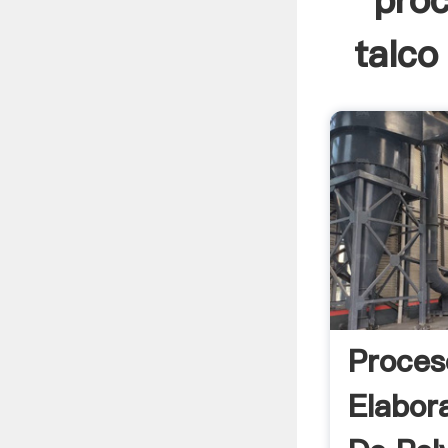
proc
talco
Proces
Elabor