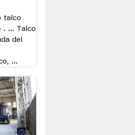
 talco
. ... Talco
nda del
e
o, ...