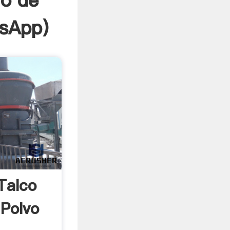
vo de
sApp
)
Talco
Polvo