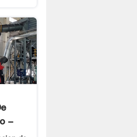
De
o -