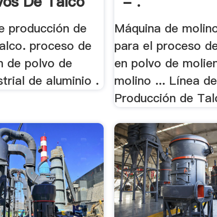
vos De Talco
- .
e producción de
Máquina de molino
talco. proceso de
para el proceso de 
n de polvo de
en polvo de molie
strial de aluminio .
molino ... Línea d
Producción de Talc