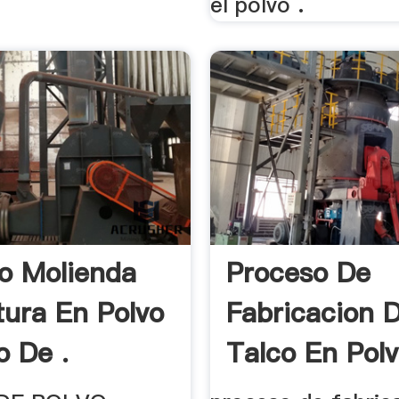
el polvo .
o Molienda
Proceso De
tura En Polvo
Fabricacion 
o De .
Talco En Polv
Water .