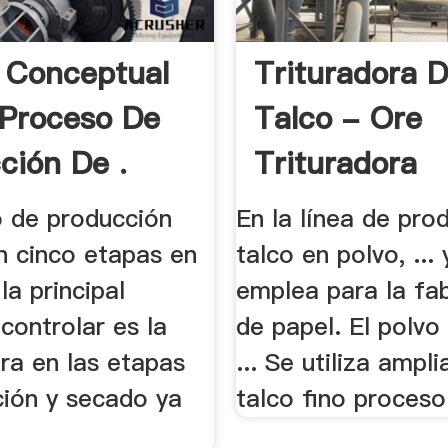
 Conceptual
Trituradora 
Proceso De
Talco - Ore
ción De .
Trituradora
o de producción
En la línea de pro
n cinco etapas en
talco en polvo, ... 
la principal
emplea para la fa
 controlar es la
de papel. El polvo
ra en las etapas
... Se utiliza amp
ción y secado ya
talco fino proceso 