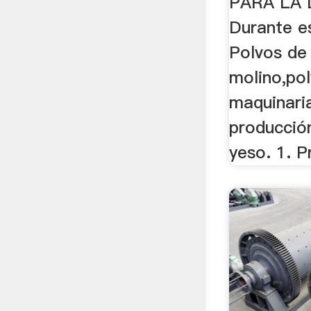
PARA LA 
Durante es
Polvos de
molino,po
maquinaria
producció
yeso. 1. P