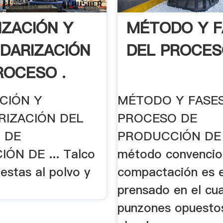
IZACIÓN Y
MÉTODO Y F
DARIZACIÓN
DEL PROCES
ROCESO .
CIÓN Y
MÉTODO Y FASE
RIZACIÓN DEL
PROCESO DE
 DE
PRODUCCIÓN DE .
ÓN DE ... Talco
método convencio
uestas al polvo y
compactación es e
.
prensado en el cua
punzones opuestos