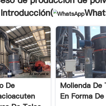
eso de producción de pol
 Introducción(
What
o De
Molienda De 
acioacuten
En Forma De 