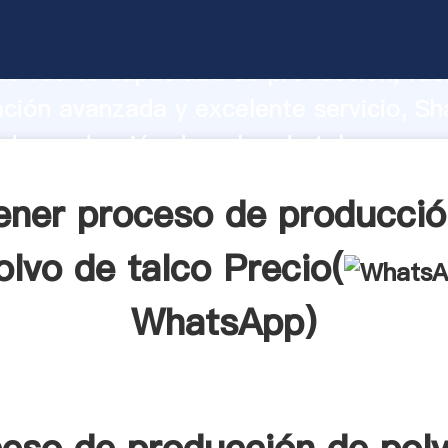
de producción de polvo de talco fabri
o fuerte capacidad de producción, fue
ación avanzada y excelente servicio, Sh
de producción de polvo de talco prove
valor y aporta valores a todos los client
ener proceso de producció
olvo de talco Precio(
WhatsApp
)