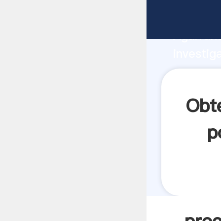
proceso 
Agarrand
investig
proceso 
crea el 
Obt
p