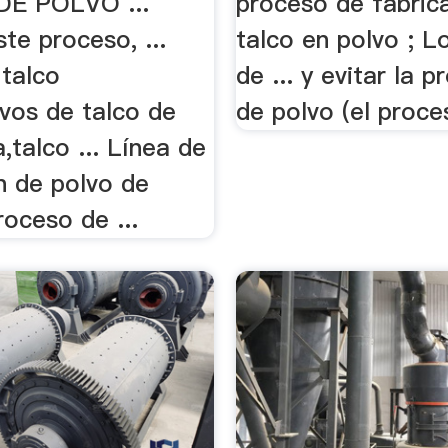
DE POLVO ...
proceso de fabric
te proceso, ...
talco en polvo ; L
 talco
de ... y evitar la 
lvos de talco de
de polvo (el proces
,talco ... Línea de
n de polvo de
roceso de ...