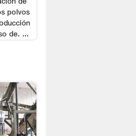
acion de
os polvos
producción
o de. ...