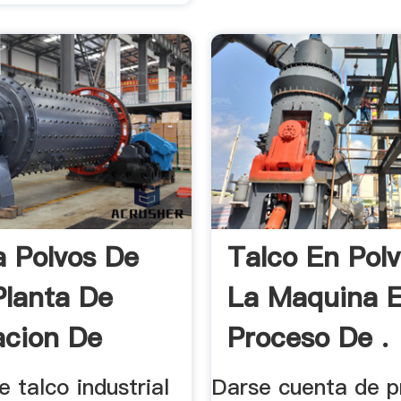
a Polvos De
Talco En Pol
Planta De
La Maquina E
acion De
Proceso De .
 talco industrial
Darse cuenta de 