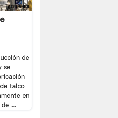
De
ducción de
y se
bricación
 de talco
liamente en
de ...