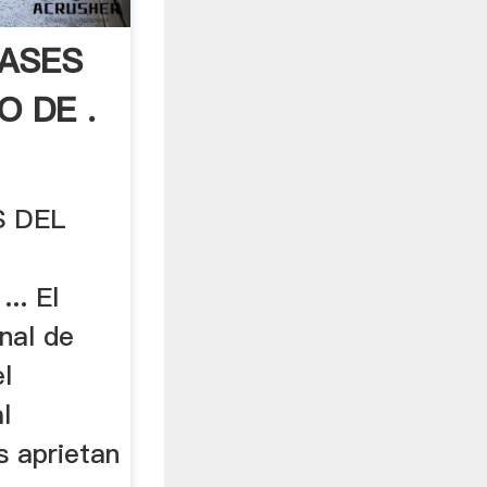
ASES
O DE .
S DEL
.. El
nal de
l
l
 aprietan