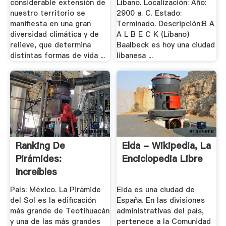
considerable extensión de
Líbano. Localización: Año:
nuestro territorio se
2900 a. C. Estado:
manifiesta en una gran
Terminado. Descripción:B A
diversidad climática y de
A L B E C K (Líbano)
relieve, que determina
Baalbeck es hoy una ciudad
distintas formas de vida ...
libanesa ...
Ranking De
Elda - Wikipedia, La
Pirámides:
Enciclopedia Libre
Increíbles
Construcciones .
País: México. La Pirámide
Elda es una ciudad de
del Sol es la edificación
España. En las divisiones
más grande de Teotihuacán
administrativas del país,
y una de las más grandes
pertenece a la Comunidad