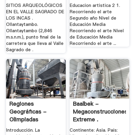
Peru
SITIOS ARQUEOLÓGICOS
Educacion artistica 2 1.
EN EL VALLE SAGRADO DE
Recorriendo el arte
LOS INCAS .
Segundo año Nivel de
Ollantaytambo.
Educación Media
Ollantaytambo (2,846
Recorriendo el arte Nivel
m.s.n.m.), punto final de la
de Educación Media
carretera que lleva al Valle
Recorriendo el arte ...
Sagrado de .
Regiones
Baalbek -
Geográficas -
Megaconstrucciones,
Olimpiadas
Extreme .
Nacionales De ...
Introducción. La
Continente: Asia. País: