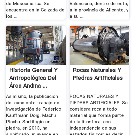
de Mesoamérica. Se
Valenciana; dentro de esta,
encuentra en la Calzada de
a la provincia de Alicante, y
los ...
a su ...
Historia General Y
Rocas Naturales Y
Antropológica Del
Piedras Artificiales
Área Andina ...
Asimismo, la publicación
ROCAS NATURALES Y
del excelente trabajo de
PIEDRAS ARTIFICIALES. Se
investigación de Federico
considera roca a todo
Kauffmann Doig, Machu
material que forma parte
Picchu. Sortilegio en
de la litosfera, con
piedra, en 2013, ha
independencia de sus
significado un avance en ...
estados físicos; es decir,