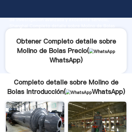
Completo detalle sobre Molino de Bolas fabricante
Agarrando fuerte capacidad de producción, fuerza
de investigación avanzada y excelente servicio,
Shanghai Completo detalle sobre Molino de Bolas
proveedor crea el valor y aporta valores a todos los
clientes.
Obtener Completo detalle sobre
Molino de Bolas Precio(
WhatsApp
)
Completo detalle sobre Molino de
Bolas Introducción(
WhatsApp
)