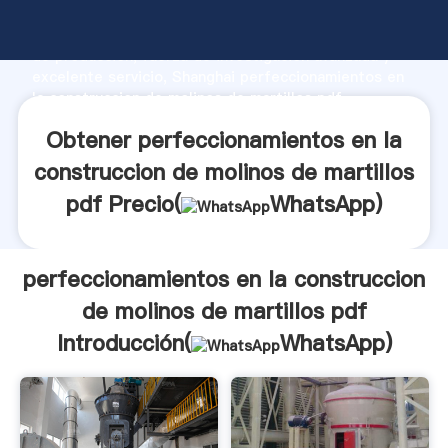
perfeccionamientos en la construccion de molinos de
martillos pdf fabricante Agarrando fuerte capacidad
de producción, fuerza de investigación avanzada y
excelente servicio, Shanghai perfeccionamientos en
la construccion de molinos de martillos pdf
proveedor crea el valor y aporta valores a todos los
Obtener perfeccionamientos en la
clientes.
construccion de molinos de martillos
pdf Precio(
WhatsApp
)
perfeccionamientos en la construccion
de molinos de martillos pdf
Introducción(
WhatsApp
)