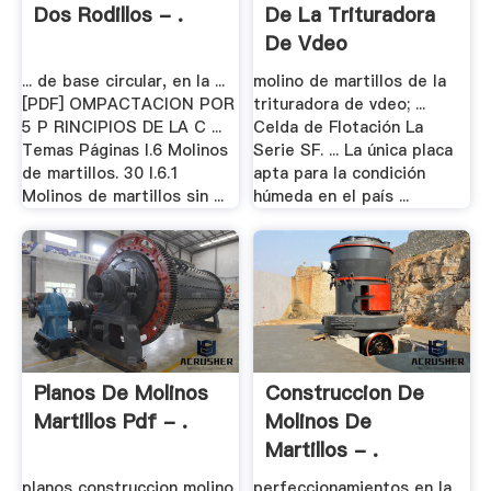
Dos Rodillos - .
De La Trituradora
De Vdeo
... de base circular, en la ...
molino de martillos de la
[PDF] OMPACTACION POR
trituradora de vdeo; ...
5 P RINCIPIOS DE LA C ...
Celda de Flotación La
Temas Páginas I.6 Molinos
Serie SF. ... La única placa
de martillos. 30 I.6.1
apta para la condición
Molinos de martillos sin ...
húmeda en el país ...
Planos De Molinos
Construccion De
Martillos Pdf - .
Molinos De
Martillos - .
planos construccion molino
perfeccionamientos en la