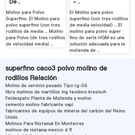
De .
- .
Molino para Polvo
El Molino para polvo
Superfino. El Molino para
superfino (con tres rodillos
polvo superfino (con tres
de media velocidad) ... El
rodillos de media ... Molino
molino para polvo super
para Polvo (de tres rodillos
fino de serie HGM es una
de velocidad media) ...
solución adecuada para la
molienda de ...
superfino caco3 polvo molino de
rodillos Relación
Molino de servicio pesado Tipo rg-56
libro molinos de martillos ing teodoro kresisch
Feldespato Planta de Molienda y molino
cemento molino fabricante vapi
fabricantes de equipos de minería del carbón del Reino
Unido
Molinos Para Nixtamal En Monterrey
molinos de nistama mexico d fl