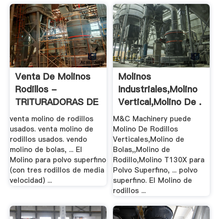
Venta De Molinos
Molinos
Rodillos -
Industriales,Molino
TRITURADORAS DE
Vertical,Molino De .
.
venta molino de rodillos
M&C Machinery puede
usados. venta molino de
Molino De Rodillos
rodillos usados. vendo
Verticales,Molino de
molino de bolas, ... El
Bolas,,Molino de
Molino para polvo superfino
Rodillo,Molino T130X para
(con tres rodillos de media
Polvo Superfino, ... polvo
velocidad) ...
superfino. El Molino de
rodillos ...