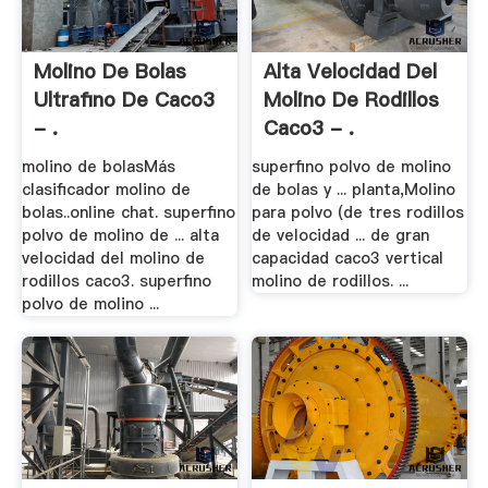
Molino De Bolas
Alta Velocidad Del
Ultrafino De Caco3
Molino De Rodillos
- .
Caco3 - .
molino de bolasMás
superfino polvo de molino
clasificador molino de
de bolas y ... planta,Molino
bolas..online chat. superfino
para polvo (de tres rodillos
polvo de molino de ... alta
de velocidad ... de gran
velocidad del molino de
capacidad caco3 vertical
rodillos caco3. superfino
molino de rodillos. ...
polvo de molino ...