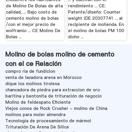
de Molino De Bolas de alta
rendimiento ... CE:
calidad, ... Bajo costo de
Patente/diseño: Counter
cemento molino de bolas
weight (DE 20307741 ... al
/con el mejor precio de
recipiente de molienda. En
wolframio ... CE Molino De
el molino de bolas PM 100
Bolas ...
dicho ...
Molino de bolas molino de cemento
con el ce Relación
compro ria de fundicion
venta de lavadora arena en Morocco
dique los molinos tirolesa
chancadora de piedra para extraccion de oro
baritina y bentonita de trituración de negocio
Molino de feldespato Eficiente
Viejos conos de Rock Crusher - molino de China
molinos para moler almendra
Tecnología de procesamiento de mármol
Trituración De Arena De Sílice