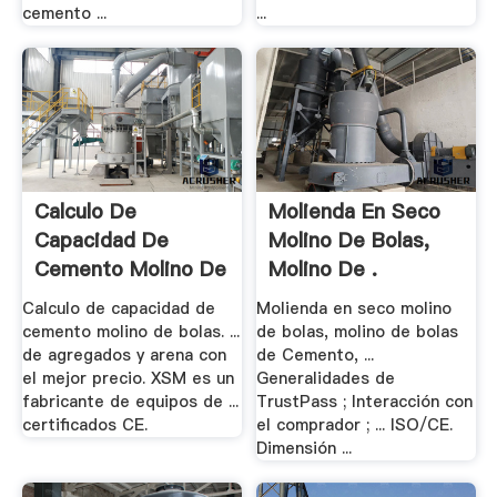
cemento ...
...
Calculo De
Molienda En Seco
Capacidad De
Molino De Bolas,
Cemento Molino De
Molino De .
.
Calculo de capacidad de
Molienda en seco molino
cemento molino de bolas. ...
de bolas, molino de bolas
de agregados y arena con
de Cemento, ...
el mejor precio. XSM es un
Generalidades de
fabricante de equipos de ...
TrustPass ; Interacción con
certificados CE.
el comprador ; ... ISO/CE.
Dimensión ...