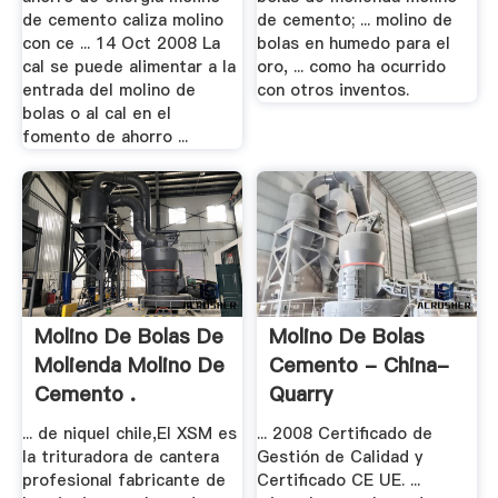
de cemento caliza molino
de cemento; ... molino de
con ce ... 14 Oct 2008 La
bolas en humedo para el
cal se puede alimentar a la
oro, ... como ha ocurrido
entrada del molino de
con otros inventos.
bolas o al cal en el
fomento de ahorro ...
Molino De Bolas De
Molino De Bolas
Molienda Molino De
Cemento - China-
Cemento .
Quarry
... de niquel chile,El XSM es
... 2008 Certificado de
la trituradora de cantera
Gestión de Calidad y
profesional fabricante de
Certificado CE UE. ...