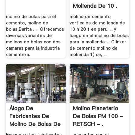
Molienda De 10 .
molino de bolas para el
molino de cemento
cemento, molino de
verticales de molienda de
bolas,Barita . ... Ofrecemos
10 h 20 t en peru. ... y
diversas variantes de
luego en el molino de bolas
molinos de bolas con dos
para la molienda. ... Clinker
cámaras para la industria
de cemento molino de
cementera.
molienda 1) ce, ...
Álogo De
Molino Planetario
Fabricantes De
De Bolas PM 100 -
Molino De Bolas De
RETSCH - .
.
Encuentre los fabricantes
... y cuentan con el