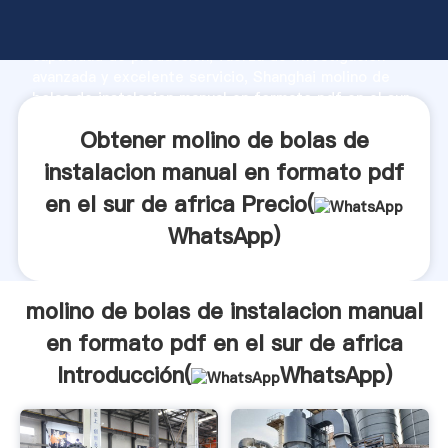
molino de bolas de instalacion manual en formato
pdf en el sur de africa fabricante Agarrando fuerte
capacidad de producción, fuerza de investigación
avanzada y excelente servicio, Shanghai molino de
bolas de instalacion manual en formato pdf en el sur
de africa proveedor crea el valor y aporta valores a
Obtener molino de bolas de
todos los clientes.
instalacion manual en formato pdf
en el sur de africa Precio(
WhatsApp
)
molino de bolas de instalacion manual
en formato pdf en el sur de africa
Introducción(
WhatsApp
)