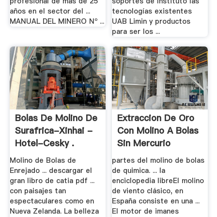
profesional de más de 25
soportes de Instituto las
años en el sector del ...
tecnologías existentes
MANUAL DEL MINERO Nº ...
UAB Limin y productos
para ser los ...
Bolas De Molino De
Extraccion De Oro
Surafrica-Xinhai -
Con Molino A Bolas
Hotel-Cesky .
Sin Mercurio
Molino de Bolas de
partes del molino de bolas
Enrejado ... descargar el
de quimica. ... la
gran libro de catia pdf ...
enciclopedia libreEl molino
con paisajes tan
de viento clásico, en
espectaculares como en
España consiste en una ...
Nueva Zelanda. La belleza
El motor de imanes