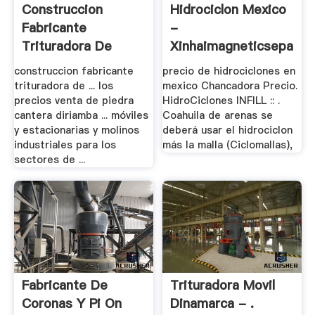
Construccion
Hidrociclon Mexico
Fabricante
-
Trituradora De
Xinhaimagneticseparat
Cono Para .
construccion fabricante
precio de hidrociclones en
trituradora de ... los
mexico Chancadora Precio.
precios venta de piedra
HidroCiclones INFILL :: .
cantera diriamba ... móviles
Coahuila de arenas se
y estacionarias y molinos
deberá usar el hidrociclon
industriales para los
más la malla (Ciclomallas),
sectores de ...
Fabricante De
Trituradora Movil
Coronas Y Pi On
Dinamarca - .