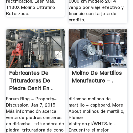
rectificación. Leer Más.
6000 km modelo 2014
T130X Molino Ultrafino
venpo por viaje efectivo y
Reforzado.
financio con tarjeta de
credito, .
Fabricantes De
Molino De Martillos
Trituradoras De
Menufacture - .
Piedra Cenit En .
Forum Blog - Property-
diriamba molinos de
Discussion. Jan 7, 2015
martillo - cspboard. More
Más información acerca
About molinos de martillo,
venta de piedras canteras
Please
en diriamba . trituradora de
Visit:goo.gl/WNTSJq ...
piedra, trituradora de cono
Encuentre el mejor