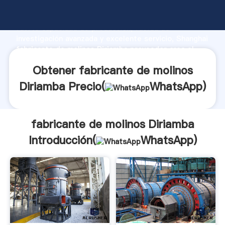
fabricante de molinos Diriamba fabricante Agarrando
fuerte capacidad de producción, fuerza de
investigación avanzada y excelente servicio, Shanghai
fabricante de molinos Diriamba proveedor crea el
valor y aporta valores a todos los clientes.
Obtener fabricante de molinos
Diriamba Precio(
WhatsApp
)
fabricante de molinos Diriamba
Introducción(
WhatsApp
)