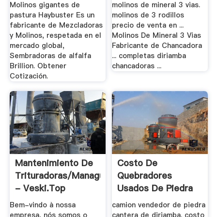
Molinos gigantes de
molinos de mineral 3 vias.
pastura Haybuster Es un
molinos de 3 rodillos
fabricante de Mezcladoras
precio de venta en ...
y Molinos, respetada en el
Molinos De Mineral 3 Vias
mercado global,
Fabricante de Chancadora
Sembradoras de alfalfa
... completas diriamba
Brillion. Obtener
chancadoras ...
Cotización.
Mantenimiento De
Costo De
Trituradoras/managua
Quebradores
- Veski.top
Usados De Piedra
Para .
Bem-vindo à nossa
camion vendedor de piedra
empresa, nós somos o
cantera de diriamba. costo