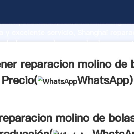
on molino de bolas fabricante Agarran
d de producción, fuerza de investigaci
 y excelente servicio, Shanghai repara
e bolas proveedor crea el valor y apor
a todos los clientes.
ner reparacion molino de 
Precio(
WhatsApp
)
reparacion molino de bola