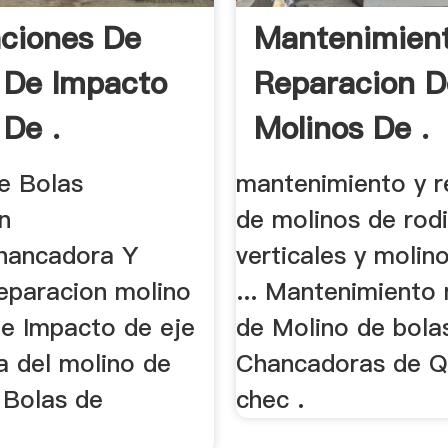
ciones De
Mantenimien
 De Impacto
Reparacion D
 De .
Molinos De .
e Bolas
mantenimiento y r
n
de molinos de rodi
hancadora Y
verticales y molin
reparacion molino
... Mantenimiento
de Impacto de eje
de Molino de bola
a del molino de
Chancadoras de Q
 Bolas de
chec .