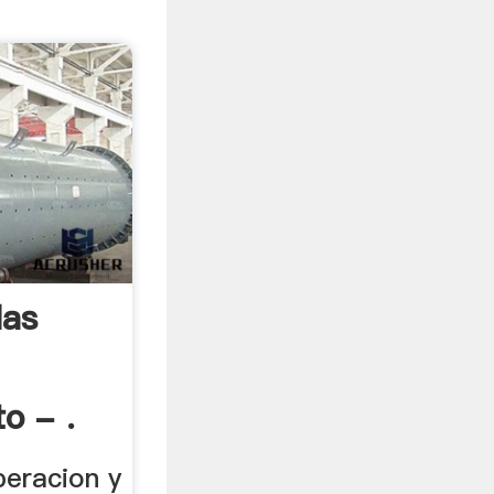
las
o - .
peracion y