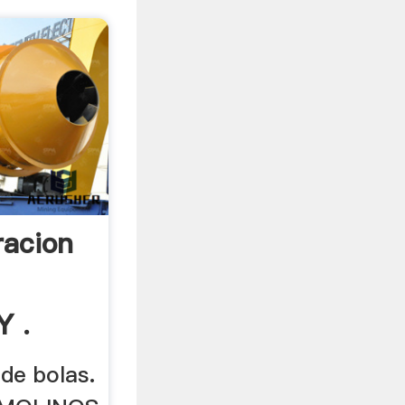
racion
Y .
de bolas.