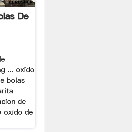
olas De
de
g ... oxido
e bolas
rita
acion de
e oxido de