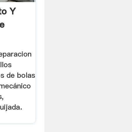
to Y
e
eparacion
llos
os de bolas
 mecánico
s,
uijada.