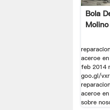
Bola D
Molino
reparacio
aceroe en
feb 2014 
goo.gl/vx
reparacio
aceroe en 
sobre nos