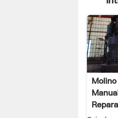
In
Molino
Manua
Repara