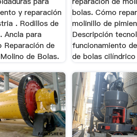
oldaduras para
reparacion de mol
ento y reparación
bolas. Cómo repar
stria . Rodillos de
molinillo de pimien
n. Ancla para
Descripción tecno
io Reparación de
funcionamiento de
 Molino de Bolas.
de bolas cilíndrico