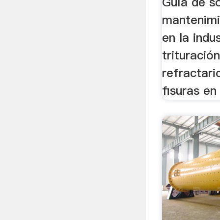
Guía de s
mantenimi
en la indu
trituració
refractar
fisuras en