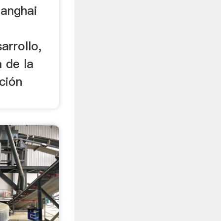
hanghai
arrollo,
 de la
ción