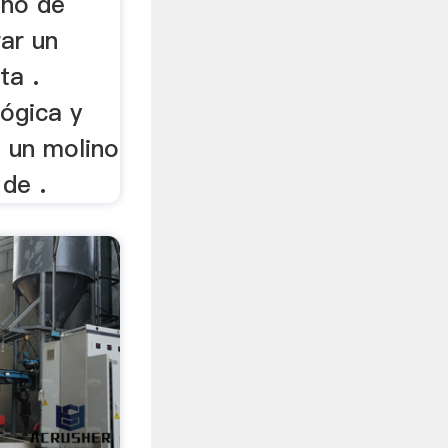
ino de
ar un
ta .
lógica y
 un molino
 de .