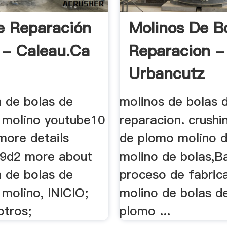
e Reparación
Molinos De B
 - Caleau.ca
Reparacion -
Urbancutz
n de bolas de
molinos de bolas 
 molino youtube10
reparacion. crushin
more details
de plomo molino d
r9d2 more about
molino de bolas,Ba
n de bolas de
proceso de fabric
molino, INICIO;
molino de bolas d
otros;
plomo ...