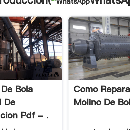
troducción(
WhatsA
 De Bola
Como Repara
l De
Molino De Bol
cion Pdf - .