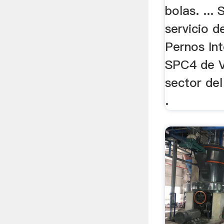
bolas. ... 
servicio d
Pernos In
SPC4 de V
sector de
.