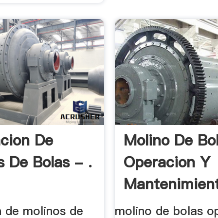
cion De
Molino De Bo
s De Bolas - .
Operacion Y
Mantenimient
n de molinos de
molino de bolas o