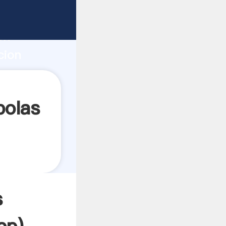
do fuerte
ón
cion
ta
bolas
s