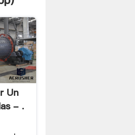
pp
)
r Un
as - .