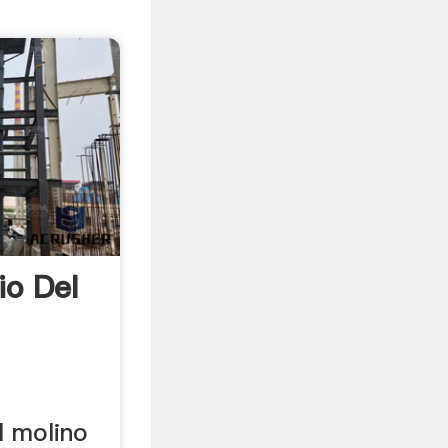
io Del
l molino