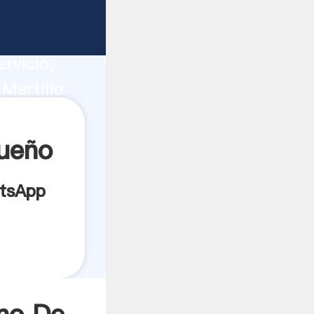
ucción,
rvicio,
Martillo
s los
ueño