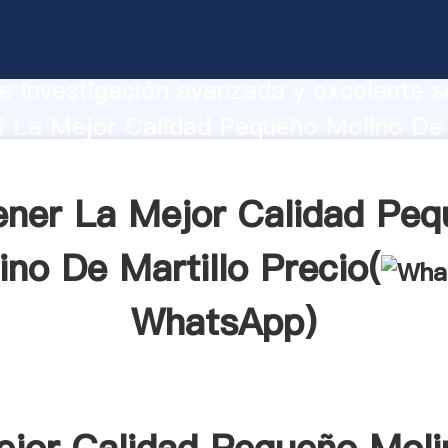
r Calidad Pequeño Molino De Martillo
te Agarrando fuerte capacidad de prod
e investigación avanzada y excelente se
i La Mejor Calidad Pequeño Molino De 
r crea el valor y aporta valores a todo
ener La Mejor Calidad Peq
ino De Martillo Precio(
WhatsApp
)