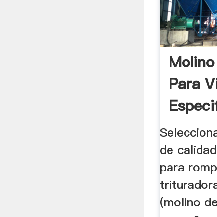
Molino
Para V
Especif
Seleccion
de calidad
para rompe
triturador
(molino de