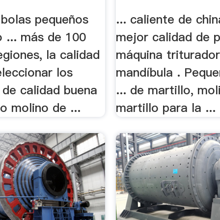
.
 bolas pequeños
... caliente de chin
o ... más de 100
mejor calidad de p
egiones, la calidad
máquina triturado
eleccionar los
mandíbula . Peque
 de calidad buena
... de martillo, mo
 molino de ...
martillo para la ...