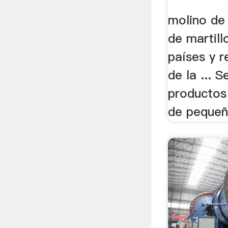
molino de
de martill
países y r
de la ... S
productos
de pequeño