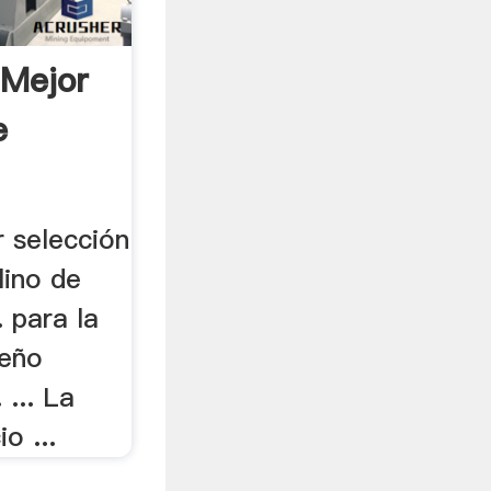
 Mejor
e
r selección
lino de
. para la
ueño
 ... La
o ...