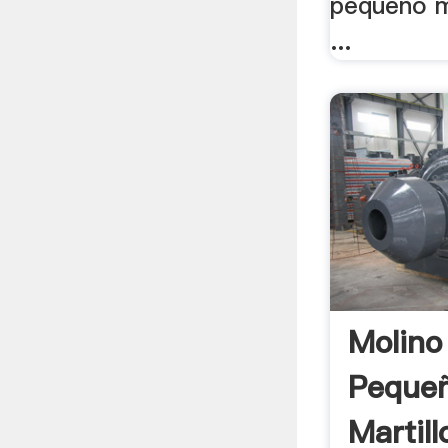
pequeño m
...
Molino
Peque
Martill