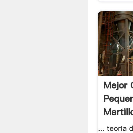
Mejor 
Pequen
Martill
... teoria