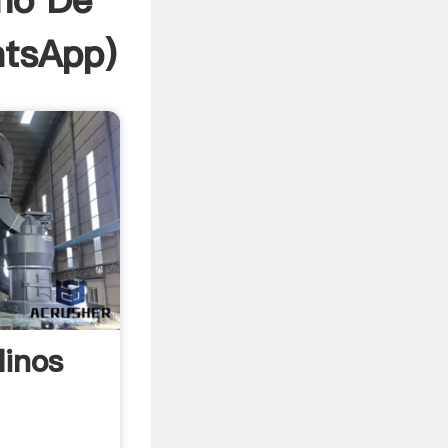
no De
tsApp
)
linos