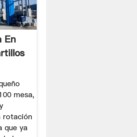
a En
tillos
equeño
 100 mesa,
y
 rotación
 a que ya