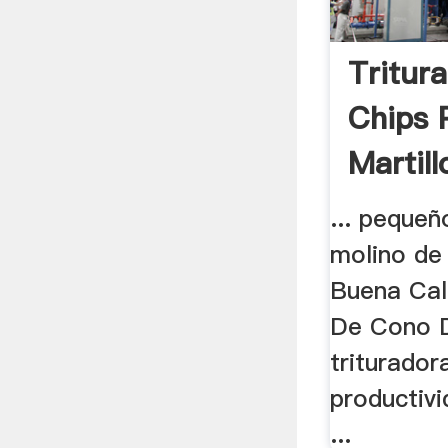
Tritur
Chips 
Martill
... pequeñ
molino de 
Buena Cal
De Cono D
triturador
productiv
...