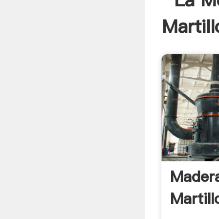
La M
Martill
Madera
Martill