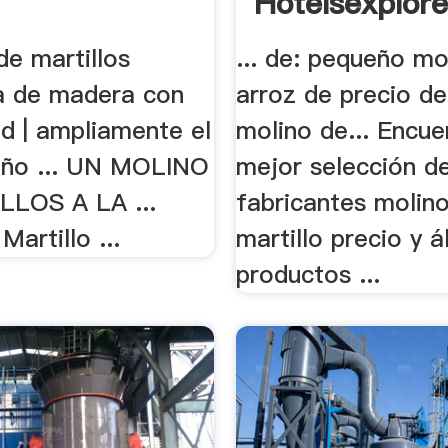
Hotelsexplor
 de martillos
... de: pequeño mo
ra de madera con
arroz de precio de 
ad | ampliamente el
molino de... Encue
eño ... UN MOLINO
mejor selección d
LOS A LA ...
fabricantes molin
Martillo ...
martillo precio y 
productos ...