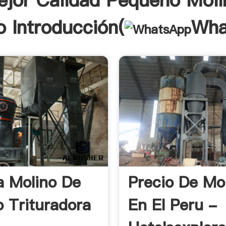
ejor Calidad Pequeño Moli
o Introducción(
Wha
 Molino De
Precio De Mo
o Trituradora
En El Peru -