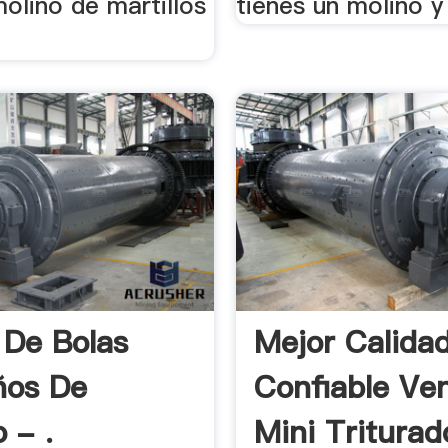
olino de martillos
tienes un molino y 
 De Bolas
Mejor Calida
ños De
Confiable Ve
o - .
Mini Triturad