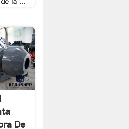
de la ...
d
nta
ora De