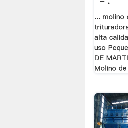
- .
... molino
triturado
alta calid
uso Pequ
DE MARTIL
Molino de 