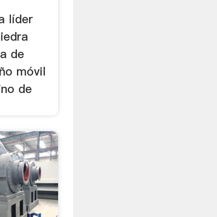
a líder
iedra
ra de
ño móvil
lino de