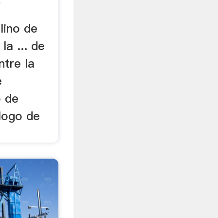
e
lino de
la ... de
ntre la
e
o de
álogo de