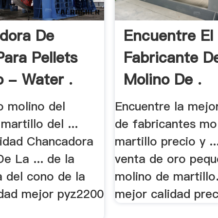
adora De
Encuentre El
Para Pellets
Fabricante D
o - Water .
Molino De .
o molino del
Encuentre la mejo
martillo del ...
de fabricantes mo
idad Chancadora
martillo precio y ..
e La ... de la
venta de oro peq
a del cono de la
molino de martillo.
idad mejor pyz2200
mejor calidad preci