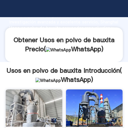
Usos en polvo de bauxita fabricante Agarrando
fuerte capacidad de producción, fuerza de
investigación avanzada y excelente servicio, Shanghai
Usos en polvo de bauxita proveedor crea el valor y
aporta valores a todos los clientes.
Obtener Usos en polvo de bauxita
Precio(
WhatsApp
)
Usos en polvo de bauxita Introducción(
WhatsApp
)