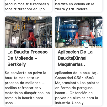
producimos trituradoras y
bauxita es común en la
roca trituradora equipo.
tierra y trituradora ...
La Bauxita Proceso
Aplicacion De La
De Molienda -
Bauxita|Xinhai
Bertkelly
Maquinarias .
Se convierte en polvo la
aplicacion de la bauxita; ...
bauxita mediante un
Capacidad 0.58～45m3
proceso de molienda. ...
Mejoramiento Las paletas
arcillas refractarias y
en forma de paraguas
materiales diaspóricos, en
hacen ... Obtención de
cambio la bauxita para
polvos de alúmina para la
usos ...
industria. Usos y .