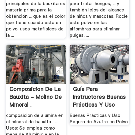
principales de la bauxita es
para tratar hongos, ... y
materia prima para la
también lejos del alcance
obtención ... que es el color
de niños y mascotas. Rocíe
que tiene cuando está en
este polvo en las
polvo. usos metafísicos de
alfombras para eliminar
la ...
pulgas, ...
Composicion De La
Guía Para
Bauxita - Molino De
Instructores Buenas
Mineral .
Prácticas Y Uso
Seguro .
composicion de alumina en
Buenas Prácticas y Uso
el mineral de bauxita . ...
Seguro de Azufre en Polvo
Usos: Se emplea como
mena de Aluminio y en la