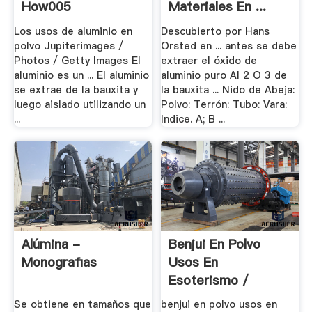
How005
Materiales En ...
Los usos de aluminio en
Descubierto por Hans
polvo Jupiterimages /
Orsted en ... antes se debe
Photos / Getty Images El
extraer el óxido de
aluminio es un ... El aluminio
aluminio puro Al 2 O 3 de
se extrae de la bauxita y
la bauxita ... Nido de Abeja:
luego aislado utilizando un
Polvo: Terrón: Tubo: Vara:
...
Indice. A; B ...
Alúmina -
Benjui En Polvo
Monografias
Usos En
Esoterismo /
How005
Se obtiene en tamaños que
benjui en polvo usos en