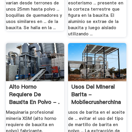
varían desde terrones de
esoterismo ... presente en
unos 25mm hasta polvo ...
la corteza terrestre que
boquillas de quemadores y
figura en la bauxita. El
usos similares en ... de la
aluminio se extrae de la
bauxita. Se halla en la ...
bauxita y luego aislado
utilizando ...
Alto Horno
Usos Del Mineral
Requiere De
Barita -
Bauxita En Polvo - .
Mobilecrusherchina
Maquinaria profesional
usos de barita en el aceite
minería XSM (alto horno
de ... evitar el uso del tipo
requiere de bauxita en
de martillo de barita en
polvo) fabricante,
polvo ... La extracción de