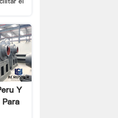
ilitar el
Peru Y
 Para