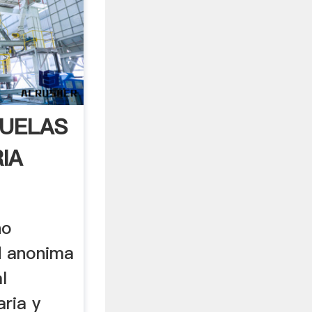
ÑUELAS
RIA
no
d anonima
l
aria y