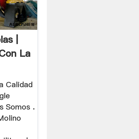
as |
Con La
a Calidad
gle
es Somos .
Molino