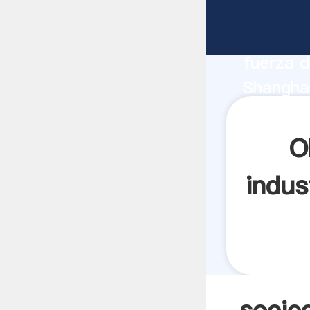
sociedad
fabrican
fuerza d
Shanghai
condor c
todos lo
O
indus