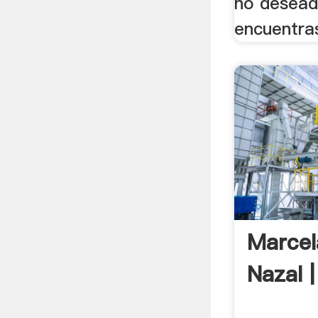
no desead
encuentras
Marcel
Nazal |