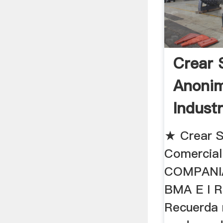
Crear 
Anonim
Industr
★ Crear 
Comercial I
COMPANI
BMA E I R
Recuerda r