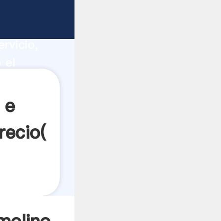
r ca
ucción,
rvicio,
 el
ores a
 e
recio(