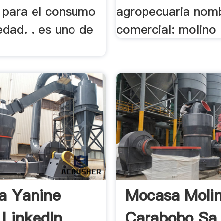
 para el consumo
agropecuaria nom
edad. . es uno de
comercial: molino
a Yanine
Mocasa Moli
 LinkedIn
Carabobo Sa