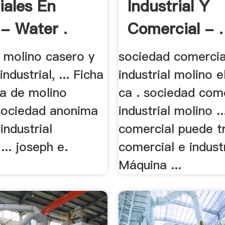
iales En
Industrial Y
 - Water .
Comercial - .
el molino casero y
sociedad comercia
ndustrial, ... Ficha
industrial molino 
va de molino
ca . sociedad come
sociedad anonima
industrial molino ..
industrial
comercial puede t
... joseph e.
comercial e industr
Máquina ...