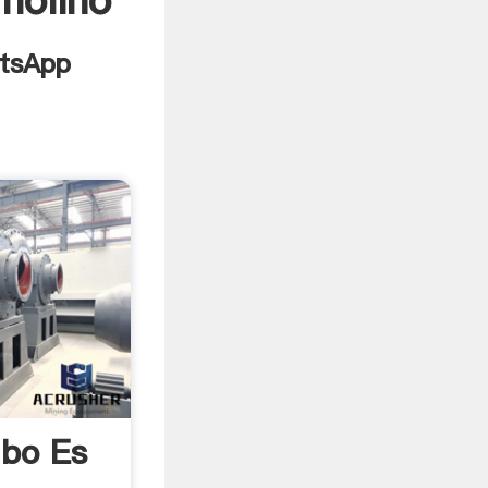
molino
bo Es