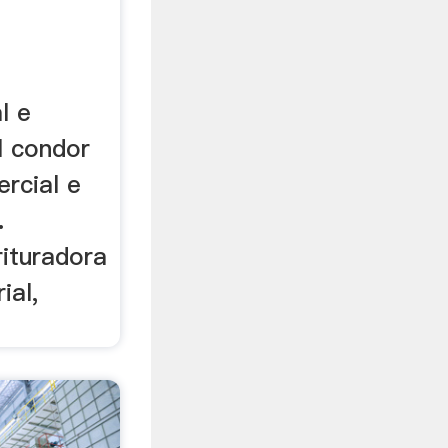
l e
el condor
rcial e
.
rituradora
ial,