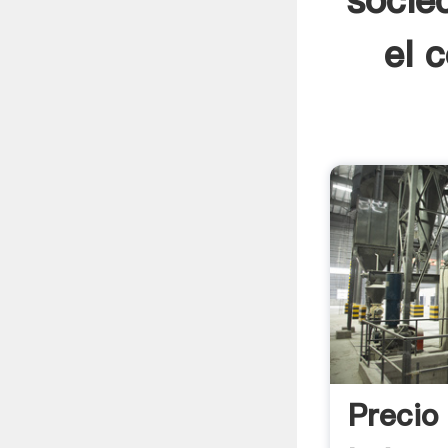
socie
el 
Precio