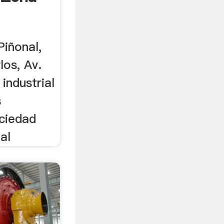
Piñonal,
los, Av.
 industrial
s
ociedad
al