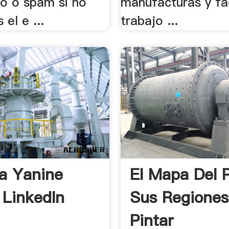
o o spam si no
manufacturas y fac
 el e ...
trabajo ...
a Yanine
El Mapa Del 
 LinkedIn
Sus Regiones
Pintar