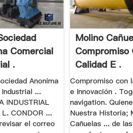
Sociedad
Molino Cañuel
a Comercial
Compromiso 
ial .
Calidad E .
Sociedad Anonima
Compromiso con l
ndustrial ...
e Innovación . Tog
A INDUSTRIAL
navigation. Quien
 L. CONDOR ...
Nuestra Historia; 
evisar el correo
Cañuelas ... de las