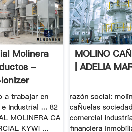
ial Molinera
MOLINO CA
ductos -
| ADELIA MA
Ionizer
ò a trabajar en
razón social: moli
e Industrial ... 82
caÑuelas socieda
AL MOLINERA CA
comercial industria
CIAL KYWI ...
financiera inmobili