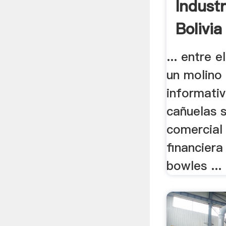
Industr
Bolivia
... entre 
un molino i
informati
cañuelas 
comercial 
financiera 
bowles ...