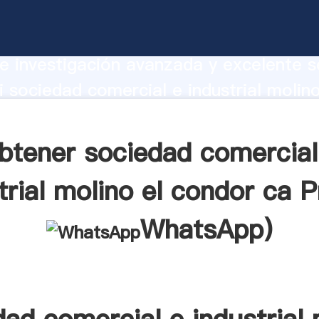
 comercial e industrial molino el condo
te Agarrando fuerte capacidad de prod
e investigación avanzada y excelente se
 sociedad comercial e industrial molino
a proveedor crea el valor y aporta val
s clientes.
btener sociedad comercial
trial molino el condor ca P
WhatsApp
)