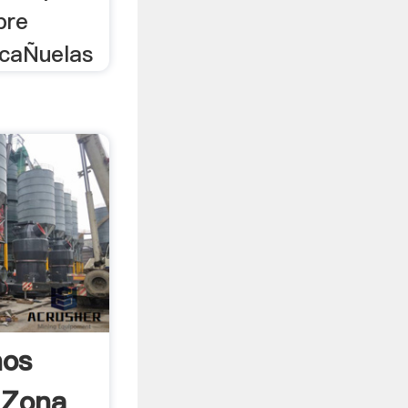
bre
 caÑuelas
nos
 Zona