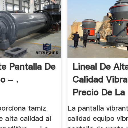
te Pantalla De
Lineal De Alt
o - .
Calidad Vibra
Precio De La 
porciona tamiz
La pantalla vibran
e alta calidad al
calidad equipo vib