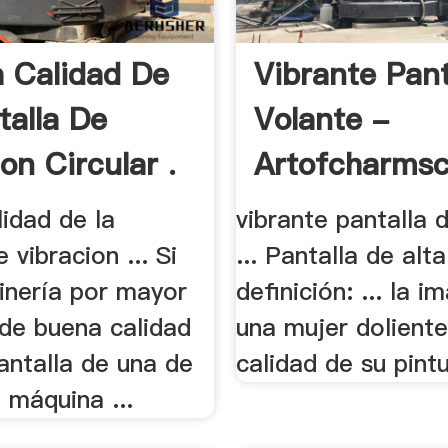
a Calidad De
Vibrante Pant
talla De
Volante -
on Circular .
Artofcharmsc
lidad de la
vibrante pantalla 
 vibracion ... Si
... Pantalla de alta
inería por mayor
definición: ... la 
 de buena calidad
una mujer doliente
antalla de una de
calidad de su pint
a máquina ...