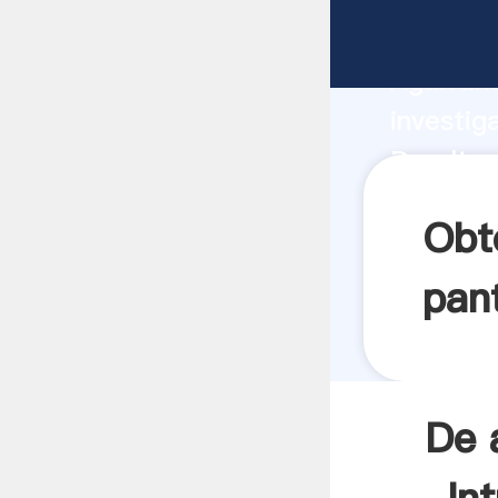
De alta 
Agarrand
investig
De alta 
valor y 
Obt
pant
De 