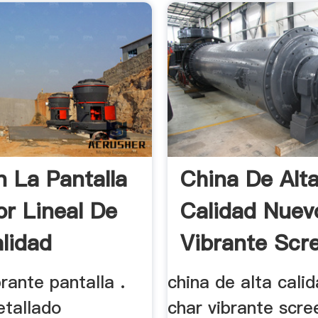
n La Pantalla
China De Alt
or Lineal De
Calidad Nuev
alidad
Vibrante Scr
brante pantalla .
china de alta cali
etallado
char vibrante scree