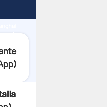
rza de
anghai
rea el
ante
App
)
alla