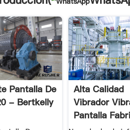
troducción(
WhatsA
te Pantalla De
Alta Calidad
0 - Bertkelly
Vibrador Vib
Pantalla Fabr