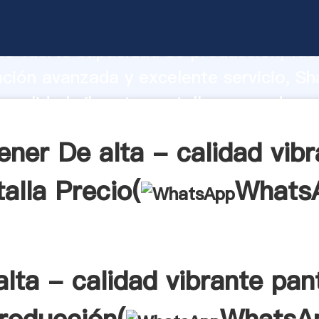
- calidad vibrante pantalla fabricante
o fuerte capacidad de producción, fue
ación avanzada y excelente servicio, Sh
- calidad vibrante pantalla proveedor c
aporta valores a todos los clientes.
ener De alta - calidad vibr
alla Precio(
Whats
alta - calidad vibrante pant