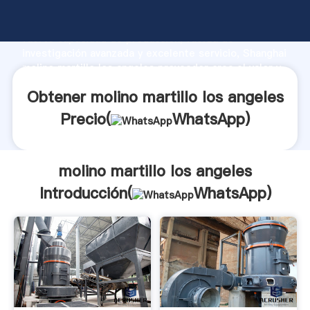
molino martillo los angeles fabricante Agarrando
fuerte capacidad de producción, fuerza de
investigación avanzada y excelente servicio, Shanghai
molino martillo los angeles proveedor crea el valor y
aporta valores a todos los clientes.
Obtener molino martillo los angeles
Precio(
WhatsApp
)
molino martillo los angeles
Introducción(
WhatsApp
)