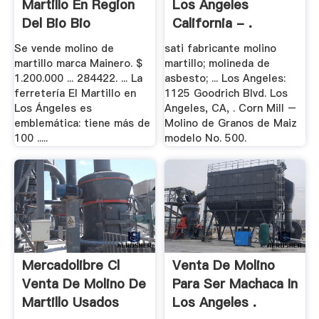
Martillo En Region
Los Angeles
Del Bio Bio
California - .
Se vende molino de
sati fabricante molino
martillo marca Mainero. $
martillo; molineda de
1.200.000 ... 284422. ... La
asbesto; ... Los Angeles:
ferretería El Martillo en
1125 Goodrich Blvd. Los
Los Ángeles es
Angeles, CA, . Corn Mill –
emblemática: tiene más de
Molino de Granos de Maiz
100 .....
modelo No. 500.
Mercadolibre Cl
Venta De Molino
Venta De Molino De
Para Ser Machaca In
Martillo Usados
Los Angeles .