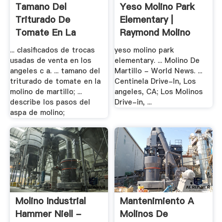
Tamano Del
Yeso Molino Park
Triturado De
Elementary |
Tomate En La
Raymond Molino
Molino De .
... clasificados de trocas
yeso molino park
usadas de venta en los
elementary. ... Molino De
angeles c a. ... tamano del
Martillo - World News. ...
triturado de tomate en la
Centinela Drive-In, Los
molino de martillo; ...
angeles, CA; Los Molinos
describe los pasos del
Drive-in, ...
aspa de molino;
Molino Industrial
Mantenimiento A
Hammer Niell -
Molinos De