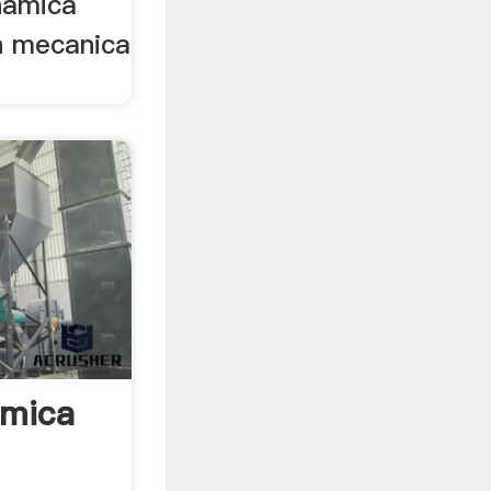
namica
on mecanica
amica