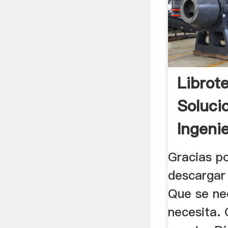
Librote
Soluci
Ingeni
.
Gracias po
descargar 
Que se ne
necesita. 