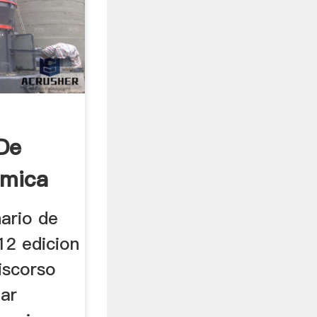
 De
amica
nario de
12 edicion
Discorso
ar