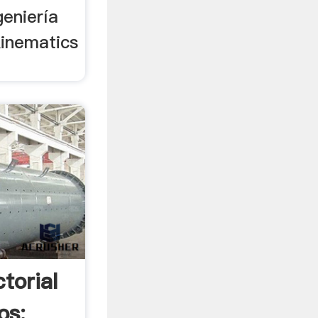
geniería
Kinematics
torial
os: