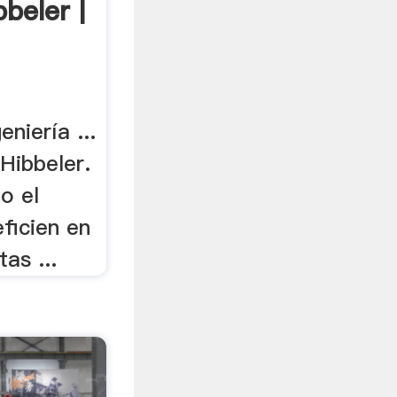
beler |
eniería ...
Hibbeler.
o el
ficien en
as ...