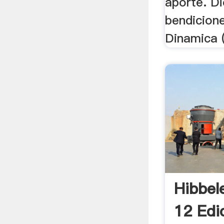
aporte. Di
bendicione
Dinamica 
Hibbel
12 Edi