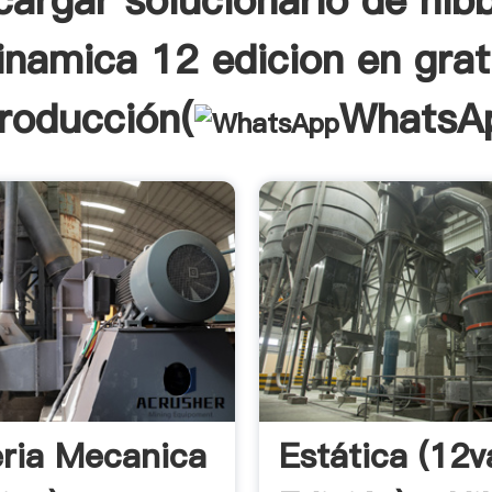
cargar solucionario de hibb
inamica 12 edicion en grat
troducción(
WhatsA
eria Mecanica
Estática (12v