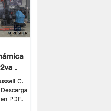
námica
2va .
Russell C.
n Descarga
 en PDF.