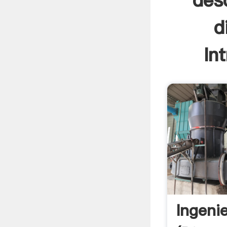
des
d
In
Ingeni