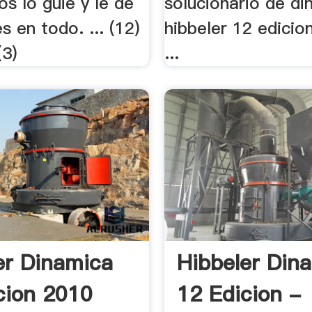
os lo guie y le de
solucionario de di
s en todo. ... (12)
hibbeler 12 edici
(3)
...
er Dinamica
Hibbeler Din
cion 2010
12 Edicion -