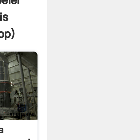
eler
is
pp
)
a