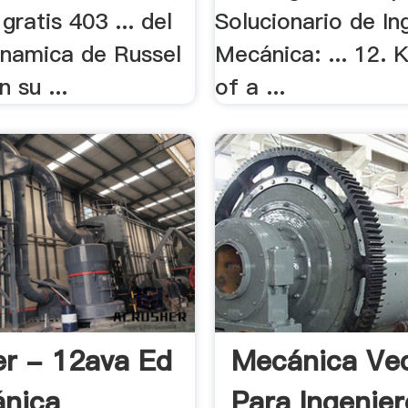
gratis 403 ... del
Solucionario de In
inamica de Russel
Mecánica: ... 12. 
 su ...
of a ...
er - 12ava Ed
Mecánica Vec
ánica
Para Ingenier