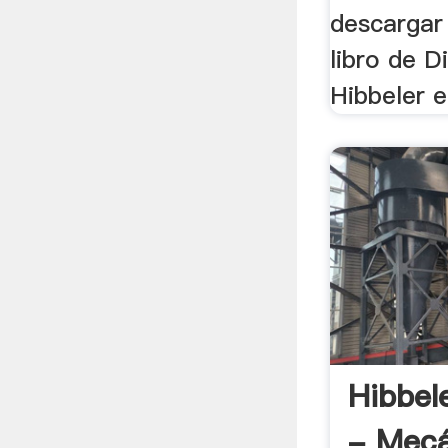
descargar 
libro de D
Hibbeler en
Hibbel
- Mec