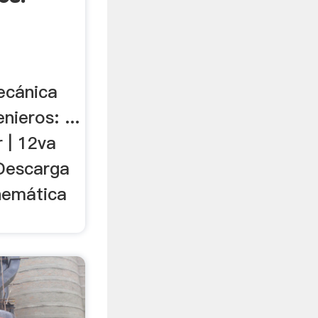
ecánica
nieros: ...
r | 12va
 Descarga
inemática