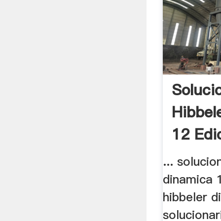
Soluci
Hibbel
12 Edi
...
... solucio
dinamica 1
hibbeler d
solucionar