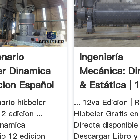
onario
Ingeniería
er Dinamica
Mecánica: Di
cion Español
& Estática | 1
nario hibbeler
... 12va Edicion | 
2 edicion ...
Hibbeler Gratis e
inamica
Directa disponible
io 12 edicion
Descargar Libro y