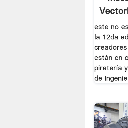
Vectori
este no es
la 12da ed
creadores
están en c
piratería 
de Ingenie