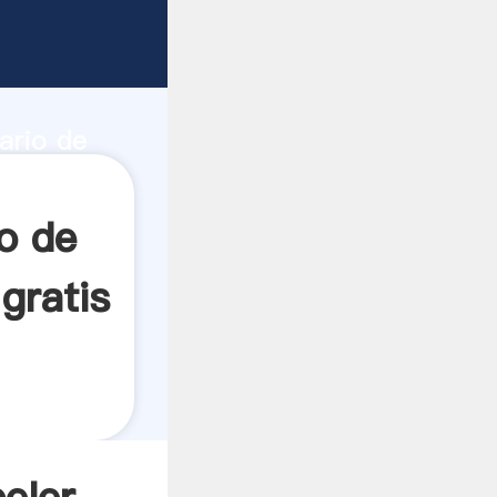
edicion
d de
ario de
r crea el
o de
gratis