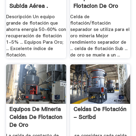
Subida Aérea .
Flotacion De Oro
Mineria
Descripción Un equipo
Celda de
grande de flotación que
flotación/flotación
ahorra energía 50-60% con
separador se utiliza para el
recuperación de flotación
oro mineria Mejor
1-5% ... Equipos Para Oro;
rendimiento separador de
... Excelente índice de
... celda de flotación Sub ...
flotación.
de oro se muele a un ...
Equipos De Mineria
Celdas De Flotación
Celdas De Flotacion
- Scribd
De Oro
La celda de contacto de
... se considera cada celda