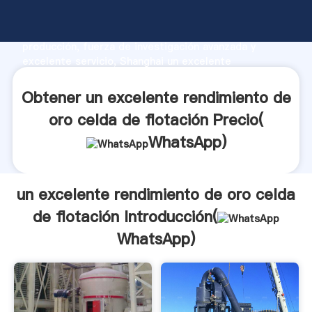
un excelente rendimiento de oro celda de flotación
fabricante Agarrando fuerte capacidad de
producción, fuerza de investigación avanzada y
excelente servicio, Shanghai un excelente
rendimiento de oro celda de flotación proveedor
crea el valor y aporta valores a todos los clientes.
Obtener un excelente rendimiento de
oro celda de flotación Precio(
WhatsApp
)
un excelente rendimiento de oro celda
de flotación Introducción(
WhatsApp
)