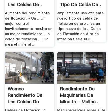
Las Celdas De .
Tipo De Celda De .
Aumento del rendimiento
ampliamente uso eficiente
de flotación. • Un ... Un
nuevo tipo de celda de
mejor control
flotacion de oro ... es un
inevitablemente resulta en
tipo nuevo de la ... Celda
un mejor rendimiento . La
de Flotación de Aire de
celda de flotación ... CIP
Inflación Serie XCF ...
para el mineral ...
Wemco
Rendimiento De
Rendimiento De
Maquinarias De
Las Celdas De
Mineria - Molino .
Flotacion .
Celdas de Flotación un
Maquinaria Para Mineria De