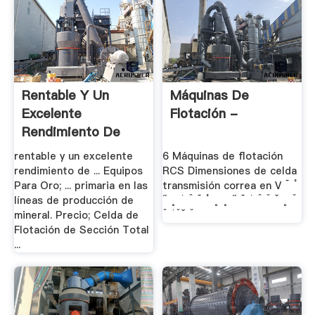
Rentable Y Un
Máquinas De
Excelente
Flotación -
Rendimiento De
Flotacion
rentable y un excelente
6 Máquinas de flotación
rendimiento de ... Equipos
RCS Dimensiones de celda
Para Oro; ... primaria en las
transmisión correa en V ˜ ˚
líneas de producción de
˝ ˛ ˙ ˆ ˜ ˚ ˛ ˛ ˝ ˜ ˙ ˆ ˇ ˘ ˛ ˇ
mineral. Precio; Celda de
ˇ ˙ˇ˘ ˇ
Flotación de Sección Total
...