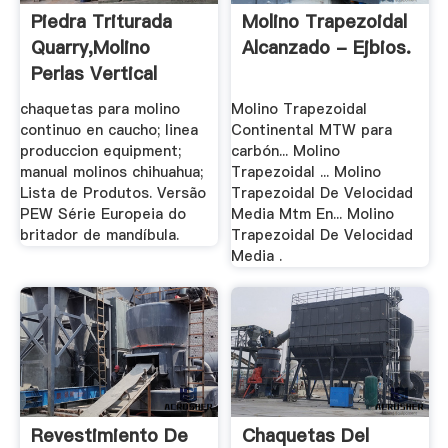
Piedra Triturada
Molino Trapezoidal
Quarry,molino
Alcanzado - Ejbios.
Perlas Vertical
chaquetas para molino
Molino Trapezoidal
continuo en caucho; linea
Continental MTW para
produccion equipment;
carbón... Molino
manual molinos chihuahua;
Trapezoidal ... Molino
Lista de Produtos. Versão
Trapezoidal De Velocidad
PEW Série Europeia do
Media Mtm En... Molino
britador de mandíbula.
Trapezoidal De Velocidad
Media .
Revestimiento De
Chaquetas Del