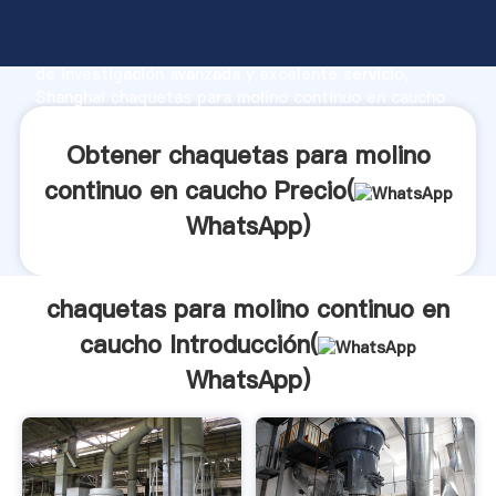
chaquetas para molino continuo en caucho fabricante
Agarrando fuerte capacidad de producción, fuerza
de investigación avanzada y excelente servicio,
Shanghai chaquetas para molino continuo en caucho
proveedor crea el valor y aporta valores a todos los
clientes.
Obtener chaquetas para molino
continuo en caucho Precio(
WhatsApp
)
chaquetas para molino continuo en
caucho Introducción(
WhatsApp
)