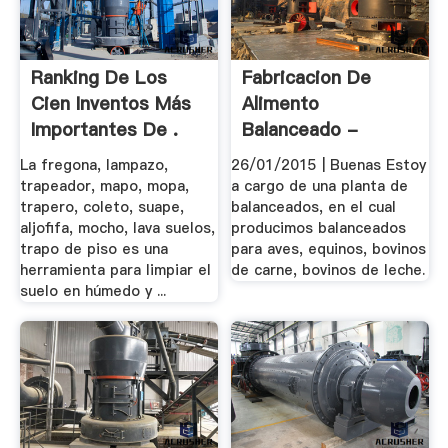
Ranking De Los
Fabricacion De
Cien Inventos Más
Alimento
Importantes De .
Balanceado -
Engormix
La fregona, lampazo,
26/01/2015 | Buenas Estoy
trapeador, mapo, mopa,
a cargo de una planta de
trapero, coleto, suape,
balanceados, en el cual
aljofifa, mocho, lava suelos,
producimos balanceados
trapo de piso es una
para aves, equinos, bovinos
herramienta para limpiar el
de carne, bovinos de leche.
suelo en húmedo y ...