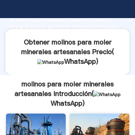
molinos para moler minerales artesanales fabricante
Agarrando fuerte capacidad de producción, fuerza
de investigación avanzada y excelente servicio,
Shanghai molinos para moler minerales artesanales
proveedor crea el valor y aporta valores a todos los
clientes.
Obtener molinos para moler
minerales artesanales Precio(
WhatsApp
)
molinos para moler minerales
artesanales Introducción(
WhatsApp
)