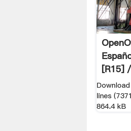
OpenOf
Españo
[r15] /
Download t
lines (737
864.4 kB