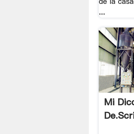
de la casa
...
Mi Dic
De.scr