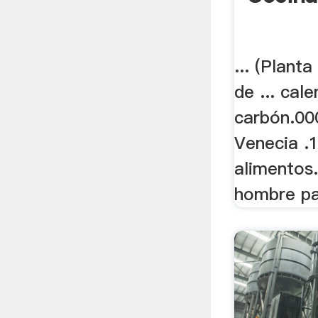
... (Plant
de ... cal
carbón.00
Venecia .1
alimentos.
hombre par