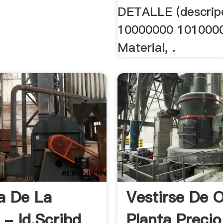
DETALLE (descrip
10000000 101000
Material, .
ia De La
Vestirse De 
 - Id.scribd
Planta Precio