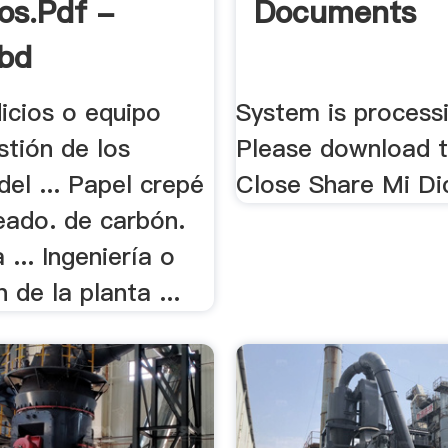
ios.pdf -
Documents
ibd
dicios o equipo
System is process
stión de los
Please download t
el ... Papel crepé
Close Share Mi Di
eado. de carbón.
 ... Ingeniería o
 de la planta ...