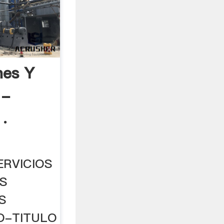
nes Y
 -
.
RVICIOS
S
S
O-TITULO