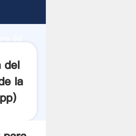
de carbón
idad de
era del
veedor
es.
 del
de la
pp
)