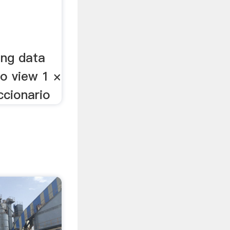
ing data
o view 1 ×
ccionario