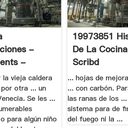
a
19973851 His
cciones -
De La Cocina
ents -
Scribd
e.ES
ir la vieja caldera
... hojas de mejor
por otra ... un
... con carbón. Par
enecia. Se les ...
las ranas de los ...
numerables
sistema para de fin
 o para algún niño
del fuego ni la ...