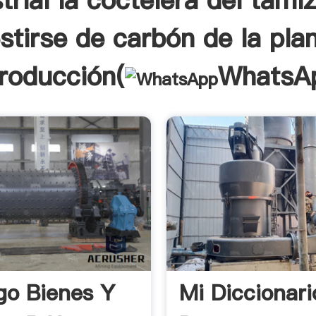
trial la coctelera del tami
stirse de carbón de la pla
troducción(
WhatsA
go Bienes Y
Mi Diccionari