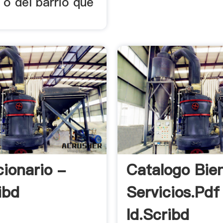
 o del barrio que
cionario -
Catalogo Bie
ibd
Servicios.pdf
Id.scribd