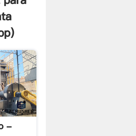
z para
nta
pp
)
o -