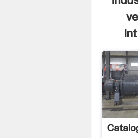
indus
ve
In
Catalo