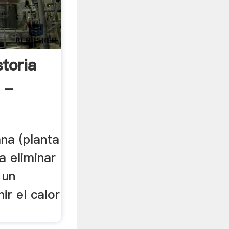
toria
 -
ana (planta
a eliminar
 un
ir el calor