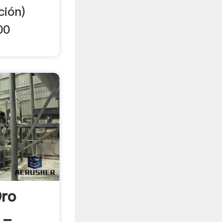
ción)
00
Oro
 -