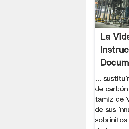
La Vid
Instru
Docum
MySlid
... sustitu
de carbón 
tamiz de V
de sus in
sobrinitos