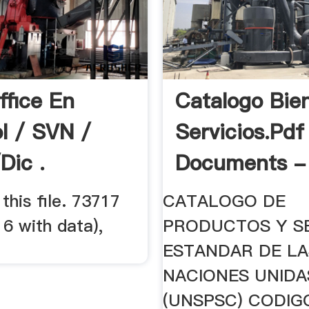
fice En
Catalogo Bie
l / SVN /
Servicios.pdf
dic .
Documents - 
his file. 73717
CATALOGO DE
16 with data),
PRODUCTOS Y SE
ESTANDAR DE LA
NACIONES UNIDA
(UNSPSC) CODIG