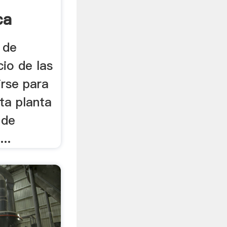
ca
 de
cio de las
irse para
eta planta
 de
...