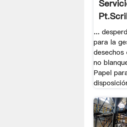
Servic
Pt.scr
... desper
para la ge
desechos d
no blanqu
Papel para
disposición