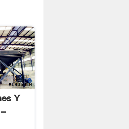
nes Y
 -