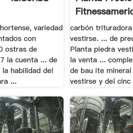
Fitnessameri
a hortense, variedad
carbón trituradora
entados con
vestirse. ... de pre
0 ostras de
Planta piedra vest
7 la cuenta ... de
la venta ... compl
 la habilidad del
de bau ite mineral
a ...
vestirse y del cinc 