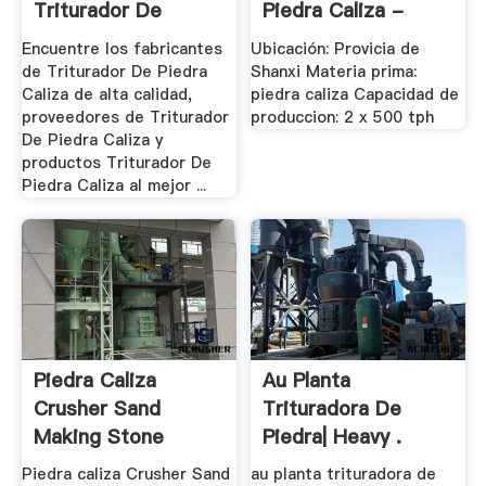
Triturador De
Piedra Caliza -
Piedra .
SANME
Encuentre los fabricantes
Ubicación: Provicia de
de Triturador De Piedra
Shanxi Materia prima:
Caliza de alta calidad,
piedra caliza Capacidad de
proveedores de Triturador
produccion: 2 x 500 tph
De Piedra Caliza y
productos Triturador De
Piedra Caliza al mejor ...
Piedra Caliza
Au Planta
Crusher Sand
Trituradora De
Making Stone
Piedra| Heavy .
Quarry - .
Piedra caliza Crusher Sand
au planta trituradora de