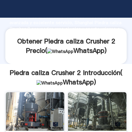
Piedra caliza Crusher 2 fabricante Agarrando fuerte
capacidad de producción, fuerza de investigación
avanzada y excelente servicio, Shanghai Piedra caliza
Crusher 2 proveedor crea el valor y aporta valores a
todos los clientes.
Obtener Piedra caliza Crusher 2
Precio(
WhatsApp
)
Piedra caliza Crusher 2 Introducción(
WhatsApp
)