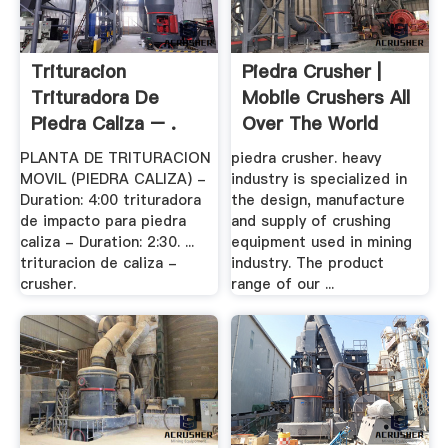
Trituracion
Piedra Crusher |
Trituradora De
Mobile Crushers All
Piedra Caliza – .
Over The World
PLANTA DE TRITURACION
piedra crusher. heavy
MOVIL (PIEDRA CALIZA) -
industry is specialized in
Duration: 4:00 trituradora
the design, manufacture
de impacto para piedra
and supply of crushing
caliza - Duration: 2:30. ...
equipment used in mining
trituracion de caliza -
industry. The product
crusher.
range of our ...