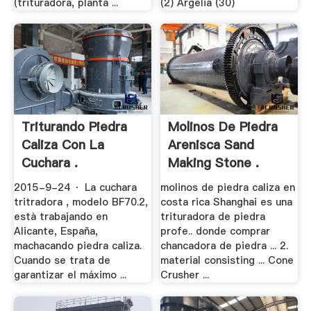
(trituradora, planta ...
(2) Argelia (30)
Triturando Piedra
Molinos De Piedra
Caliza Con La
Arenisca Sand
Cuchara .
Making Stone .
2015-9-24 · La cuchara
molinos de piedra caliza en
tritradora , modelo BF70.2,
costa rica Shanghai es una
està trabajando en
trituradora de piedra
Alicante, España,
profe.. donde comprar
machacando piedra caliza.
chancadora de piedra ... 2.
Cuando se trata de
material consisting ... Cone
garantizar el máximo ...
Crusher ...