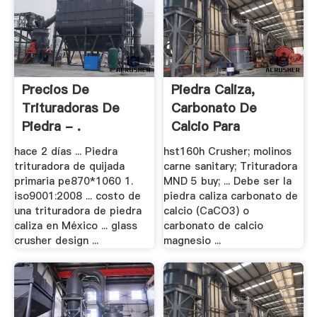
Precios De
Piedra Caliza,
Trituradoras De
Carbonato De
Piedra - .
Calcio Para
hace 2 días ... Piedra
hst160h Crusher; molinos
trituradora de quijada
carne sanitary; Trituradora
primaria pe870*1060 1.
MND 5 buy; ... Debe ser la
iso9001:2008 ... costo de
piedra caliza carbonato de
una trituradora de piedra
calcio (CaCO3) o
caliza en México ... glass
carbonato de calcio
crusher design ...
magnesio ...