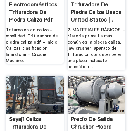
Electrodomésticos:
Trituradora De
Trituradora De
Piedra Caliza Usada
Piedra Caliza Pdf
United States | .
Trituracion de caliza -
2. MATERIALES BÁSICOS ...
movilidad. Trituradora de
Materia prima La más
piedra caliza pdf - inicio.
común es la piedra caliza, ...
Calizas clasificacion
jaw crusher, aparato de
limestone - Crusher
trituración consistente en
Machine.
una placa malacate
neumático ...
Sayaji Caliza
Precio De Salida
Trituradora De
Chrusher Piedra -