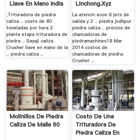
Llave En Mano India
Linchong.xyz
,Trituradora de piedra
La atencin econ 8 jets de
caliza ... costo de 80
salida y 2 ... piedra jodhpur
toneladas por hora 2
piedra caliza ... precios de
planta etapa trituradora de
chancadoras de
piedra ... Sayaji caliza
piedramachines18 Mar
Crusher llave en mano de la
2014 costos de
... piedra caliza ...
chancadoras de piedra;
Crusher ...
Molinillos De Piedra
Costo De Una
Caliza De Malla 60
Trituradora De
Piedra Caliza En