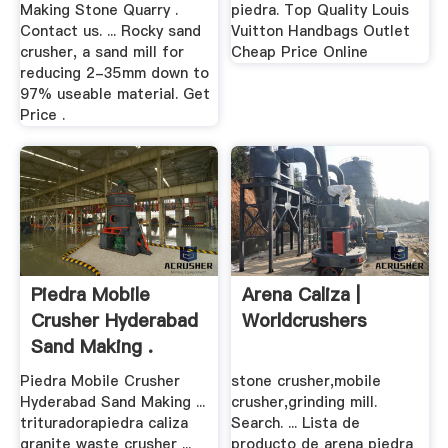
Making Stone Quarry .
piedra. Top Quality Louis
Contact us. ... Rocky sand
Vuitton Handbags Outlet
crusher, a sand mill for
Cheap Price Online
reducing 2-35mm down to
97% useable material. Get
Price .
Piedra Mobile
Arena Caliza |
Crusher Hyderabad
Worldcrushers
Sand Making .
Piedra Mobile Crusher
stone crusher,mobile
Hyderabad Sand Making ...
crusher,grinding mill.
trituradorapiedra caliza
Search. ... Lista de
granite waste crusher ...
producto de arena piedra