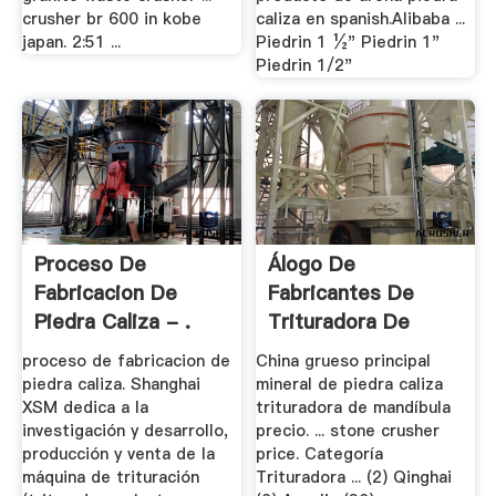
crusher br 600 in kobe
caliza en spanish.Alibaba ...
japan. 2:51 ...
Piedrin 1 ½" Piedrin 1"
Piedrin 1/2"
Proceso De
Álogo De
Fabricacion De
Fabricantes De
Piedra Caliza - .
Trituradora De
Piedra .
proceso de fabricacion de
China grueso principal
piedra caliza. Shanghai
mineral de piedra caliza
XSM dedica a la
trituradora de mandíbula
investigación y desarrollo,
precio. ... stone crusher
producción y venta de la
price. Categoría
máquina de trituración
Trituradora ... (2) Qinghai