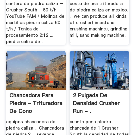
Mexico
cantera de piedra caliza –
costo de una trituradora
Crusher South ... 60 t/h
de piedra caliza en mexico.
YouTube FAM / Molinos de
... we can produce all kinds
martillos piedra caliza 60
of crusher(limestone
t/h / Tcnica de
crushing machine), grinding
procesamiento 2:12 ...
mill, sand making machine,
piedra caliza de ...
...
Chancadora Para
2 Pulgada De
Piedra - Trituradora
Densidad Crusher
De Cono
Run - .
equipos chancadora de
cuanto pesa piedra
piedra caliza ... Chancadora
chancada de 1,Crusher
de piedra 2 ... sevende
South la densidad de todas