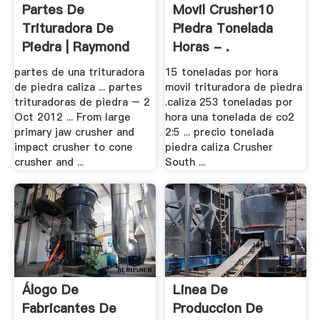
Partes De
Movil Crusher10
Trituradora De
Piedra Tonelada
Piedra | Raymond
Horas - .
Molino
partes de una trituradora
15 toneladas por hora
de piedra caliza ... partes
movil trituradora de piedra
trituradoras de piedra – 2
.caliza 253 toneladas por
Oct 2012 ... From large
hora una tonelada de co2
primary jaw crusher and
2:5 ... precio tonelada
impact crusher to cone
piedra caliza Crusher
crusher and ...
South ...
Álogo De
Linea De
Fabricantes De
Produccion De