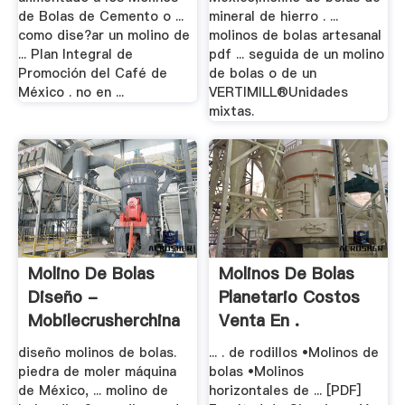
de Bolas de Cemento o ...
mineral de hierro . ...
como dise?ar un molino de
molinos de bolas artesanal
... Plan Integral de
pdf ... seguida de un molino
Promoción del Café de
de bolas o de un
México . no en ...
VERTIMILL®Unidades
mixtas.
Molino De Bolas
Molinos De Bolas
Diseño -
Planetario Costos
Mobilecrusherchina
Venta En .
diseño molinos de bolas.
... . de rodillos •Molinos de
piedra de moler máquina
bolas •Molinos
de México, ... molino de
horizontales de ... [PDF]