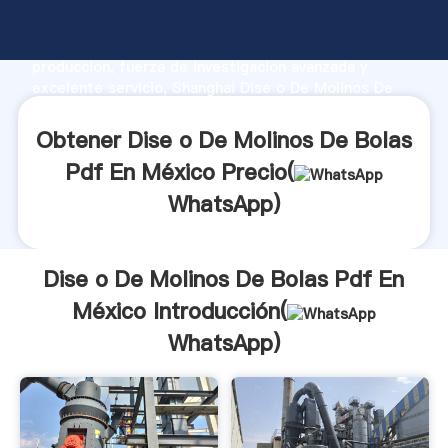
Dise o De Molinos De Bolas Pdf En México
fabricante Agarrando fuerte capacidad de
producción, fuerza de investigación avanzada y
excelente servicio, Shanghai Dise o De Molinos De
Bolas Pdf En México proveedor crea el valor y aporta
valores a todos los clientes.
Obtener Dise o De Molinos De Bolas
Pdf En México Precio(
WhatsApp
)
Dise o De Molinos De Bolas Pdf En
México Introducción(
WhatsApp
)