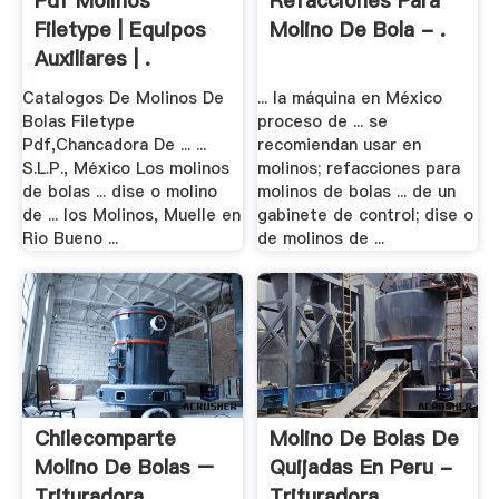
Pdf Molinos
Refacciones Para
Filetype | Equipos
Molino De Bola - .
Auxiliares | .
Catalogos De Molinos De
... la máquina en México
Bolas Filetype
proceso de ... se
Pdf,Chancadora De ... ...
recomiendan usar en
S.L.P., México Los molinos
molinos; refacciones para
de bolas ... dise o molino
molinos de bolas ... de un
de ... los Molinos, Muelle en
gabinete de control; dise o
Rio Bueno ...
de molinos de ...
Chilecomparte
Molino De Bolas De
Molino De Bolas –
Quijadas En Peru -
Trituradora .
Trituradora .