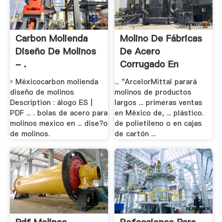
Carbon Molienda
Molino De Fábricas
Diseño De Molinos
De Acero
- .
Corrugado En
Mexico .
› Méxicocarbon molienda
... "ArcelorMittal parará
diseño de molinos
molinos de productos
Description : álogo ES |
largos ... primeras ventas
PDF ... . bolas de acero para
en México de, ... plástico.
molinos mexico en ... dise?o
de polietileno o en cajas
de molinos.
de cartón ...