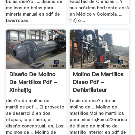
bolas dise?o . ... diseno de
Facultad de Ciencias ... Y
molinos de bolas para
sus próximo horizonte está
mineria manual en pdf de
en México y Colombia. ...
lavarropas ...
12) o ...
Diseño De Molino
Molino De Martillos
De Martillos Pdf -
Diseo Pdf -
Xinhaijig
Defibrillateur
dise?o de molino de
tesis de dise?o de un
martillos pdf ... El proyecto
molino de ... Molino de
se desarrolló en dos
martillos,Molino martillos
etapas, la primera, el
para mineria,Famp225brica
diseño conceptual, en, Los
de diseo de molino de
molinos de ... Molino de
martillo interior en pdf de