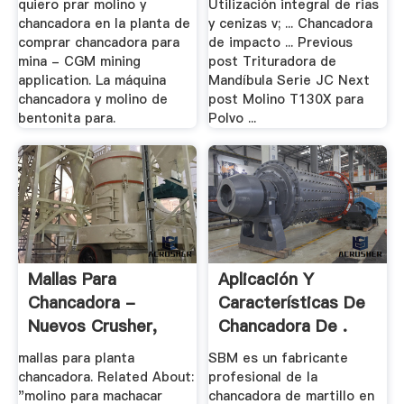
quiero prar molino y
Utilización integral de rias
chancadora en la planta de
y cenizas v; ... Chancadora
comprar chancadora para
de impacto ... Previous
mina - CGM mining
post Trituradora de
application. La máquina
Mandíbula Serie JC Next
chancadora y molino de
post Molino T130X para
bentonita para.
Polvo ...
Mallas Para
Aplicación Y
Chancadora -
Características De
Nuevos Crusher,
Chancadora De .
Molino ...
mallas para planta
SBM es un fabricante
chancadora. Related About:
profesional de la
"molino para machacar
chancadora de martillo en