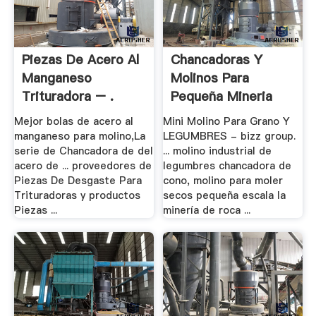
Piezas De Acero Al
Chancadoras Y
Manganeso
Molinos Para
Trituradora – .
Pequeña Mineria
Mejor bolas de acero al
Mini Molino Para Grano Y
manganeso para molino,La
LEGUMBRES - bizz group.
serie de Chancadora de del
... molino industrial de
acero de ... proveedores de
legumbres chancadora de
Piezas De Desgaste Para
cono, molino para moler
Trituradoras y productos
secos pequeña escala la
Piezas ...
minería de roca ...