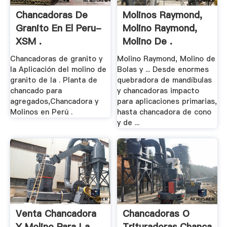
Chancadoras De
Molinos Raymond,
Granito En El Peru-
Molino Raymond,
XSM .
Molino De .
Chancadoras de granito y
Molino Raymond, Molino de
la Aplicación del molino de
Bolas y ... Desde enormes
granito de la . Planta de
quebradora de mandíbulas
chancado para
y chancadoras impacto
agregados,Chancadora y
para aplicaciones primarias,
Molinos en Perú .
hasta chancadora de cono
y de ...
Venta Chancadora
Chancadoras O
Y Molino Para La
Trituradoras,Chancador