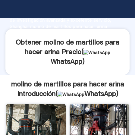
molino de martillos para hacer arina fabricante
Agarrando fuerte capacidad de producción, fuerza
de investigación avanzada y excelente servicio,
Shanghai molino de martillos para hacer arina
proveedor crea el valor y aporta valores a todos los
clientes.
Obtener molino de martillos para
hacer arina Precio(
WhatsApp
)
molino de martillos para hacer arina
Introducción(
WhatsApp
)