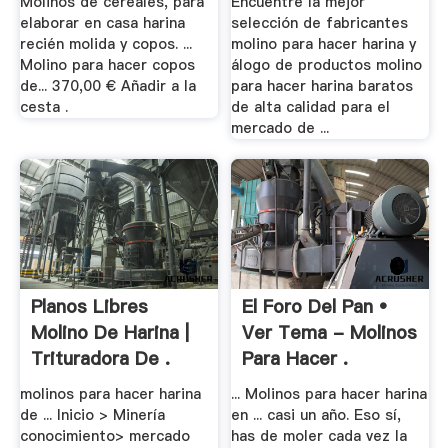
Molinos de cereales, para
Encuentre la mejor
elaborar en casa harina
selección de fabricantes
recién molida y copos. ...
molino para hacer harina y
Molino para hacer copos
álogo de productos molino
de... 370,00 € Añadir a la
para hacer harina baratos
cesta .
de alta calidad para el
mercado de ...
Planos Libres
El Foro Del Pan •
Molino De Harina |
Ver Tema - Molinos
Trituradora De .
Para Hacer .
molinos para hacer harina
... Molinos para hacer harina
de ... Inicio > Minería
en ... casi un año. Eso sí,
conocimiento> mercado
has de moler cada vez la